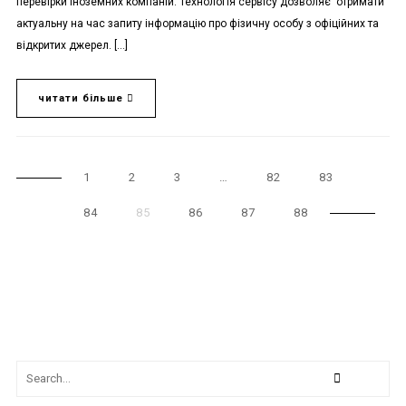
перевірки іноземних компаній. Технологія сервісу дозволяє отримати
актуальну на час запиту інформацію про фізичну особу з офіційних та
відкритих джерел. […]
читати більше
1
2
3
…
82
83
84
85
86
87
88