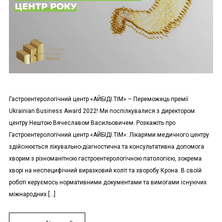
Гастроентерологічний центр «АЙБІДІ.ТІМ» – Переможець премії
Ukrainian Business Award 2022! Ми поспілкувалися з директором
центру Нештою Вячеславом Васильовичем. Розкажіть про
Гастроентерологічний центр «АЙБІДІ.ТІМ»: Лікарями медичного центру
здійснюється лікувально-діагностична та консультативна допомога
хворим з різноманітною гастроентерологічною патологією, зокрема
хворі на неспецифічний виразковий коліт та хворобу Крона. В своїй
роботі керуємось нормативними документами та вимогами існуючих
міжнародних […]