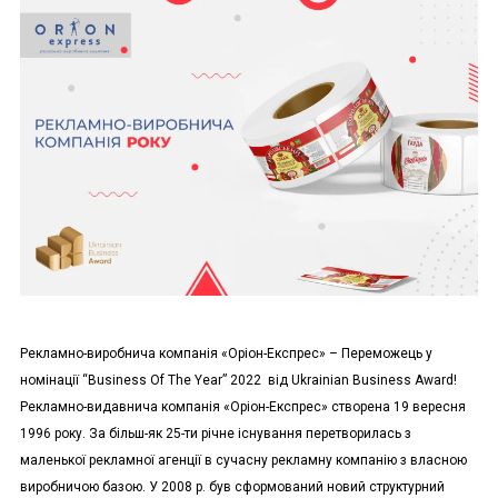
Рекламно-виробнича компанія «Оріон-Експрес» – Переможець у
номінації “Business Of The Year” 2022 від Ukrainian Business Award!
Рекламно-видавнича компанія «Оріон-Експрес» створена 19 вересня
1996 року. За більш-як 25-ти річне існування перетворилась з
маленької рекламної агенції в сучасну рекламну компанію з власною
виробничою базою. У 2008 р. був сформований новий структурний