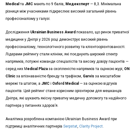
Medical
та
JMC
мають по 9 балів,
Медексперт
— 8,3. Мінімальна
різниця між учасниками підкреслює високий загальний рівень
професіоналізму у галузі.
Дослідження
Ukrainian Business Award
показало, що ринок приватної
медицини у Дніпрі у 2026 році демонструє високий рівень
професіоналізму, технологічного розвитку та клієнтоорієнтованості.
Лідерами рейтингу стали клініки, які поєднують широкий спектр
напрямків, потужні команди спеціалістів та високу довіру пацієнтів —
серед них M
edical Plaza
за охопленістю напрямків та оцінкою журі,
ON
Clinic
за впізнаваністю бренду та трафіком,
Garvis
за масштабом
мережі та штатом, а
JMC
і
Oxford Medical
— за оцінкою відгуків
пацієнтів. Цей рейтинг стане корисним орієнтиром для мешканців
Дніпра, які шукають якісну приватну медичну допомогу та надійного
партнера у питаннях здоров’я.
Аналітика розроблена компанією Ukrainian Business Award при
підтримці аналітичних партнерів
Serpstat
,
Clarity Project
.