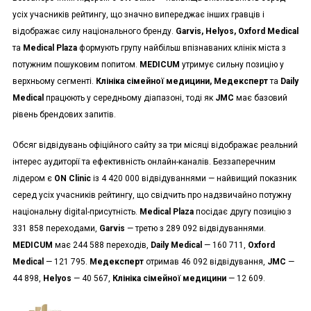
усіх учасників рейтингу, що значно випереджає інших гравців і
відображає силу національного бренду.
Garvis, Helyos, Oxford Medical
та
Medical Plaza
формують групу найбільш впізнаваних клінік міста з
потужним пошуковим попитом.
MEDICUM
утримує сильну позицію у
верхньому сегменті.
Клініка сімейної медицини, Медексперт
та
Daily
Medical
працюють у середньому діапазоні, тоді як
JMC
має базовий
рівень брендових запитів.
Обсяг відвідувань офіційного сайту за три місяці відображає реальний
інтерес аудиторії та ефективність онлайн-каналів. Беззаперечним
лідером є
ON Clinic
із 4 420 000 відвідуваннями — найвищий показник
серед усіх учасників рейтингу, що свідчить про надзвичайно потужну
національну digital-присутність.
Medical Plaza
посідає другу позицію з
331 858 переходами,
Garvis
— третю з 289 092 відвідуваннями.
MEDICUM
має 244 588 переходів,
Daily Medical
— 160 711,
Oxford
Medical
— 121 795.
Медексперт
отримав 46 092 відвідування,
JMC
—
44 898,
Helyos
— 40 567,
Клініка сімейної медицини
— 12 609.