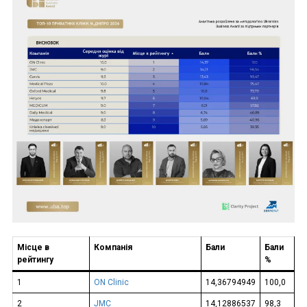
Місце в
Компанія
Бали
Бали
рейтингу
%
1
ON Clinic
14,36794949
100,0
2
JMC
14,12886537
98,3