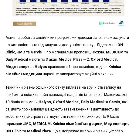
Активна робота з акційними програмами допомагає клінікам залучати
нових пацієнтів та підвищувати доступність послуг. Лідерами є
ON
Clinic, JMC
та
Garvis
— по 4 спеціальні пропозиції кожна.
MEDICUM
та
Daily Medical
мають по 3 акції,
Medical Plaza
— 2.
Oxford Medical,
Медексперт
та
Helyos
працюють з 1 пропозицією, тоді як
Клініка
сімейної медицини
наразі не використовує акційні механіки.
Технічний рівень офіційного сайту впливає на зручність запису на
прийом та якість онлайн-взаємодії пацієнтів із клінікою. Максимальні
10 балів отримали
Helyos, Oxford Medical, Daily Medical
та
Garvis
, що
свідчить про найвищу швидкість завантаження, адаптивність до
мобільних пристроїв та відсутність технічних помилок. По 9 балів
отримали
JMC, MEDICUM, Клініка сімейної медицини, Медексперт,
ON Clinic
та
Medical Plaza
, що відображає високий рівень цифрової