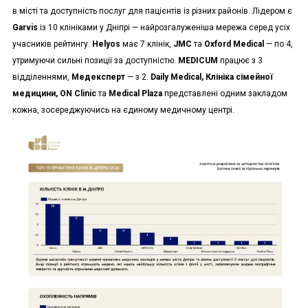
в місті та доступність послуг для пацієнтів із різних районів. Лідером є
Garvis
із 10 клініками у Дніпрі — найрозгалуженіша мережа серед усіх
учасників рейтингу.
Helyos
має 7 клінік,
JMC
та
Oxford Medical
— по 4,
утримуючи сильні позиції за доступністю.
MEDICUM
працює з 3
відділеннями,
Медексперт
— з 2.
Daily Medical, Клініка сімейної
медицини, ON Clinic
та
Medical Plaza
представлені одним закладом
кожна, зосереджуючись на єдиному медичному центрі.