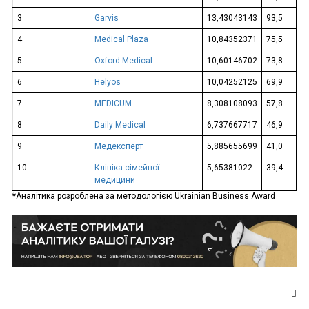
3
Garvis
13,43043143
93,5
4
Medical Plaza
10,84352371
75,5
5
Oxford Medical
10,60146702
73,8
6
Helyos
10,04252125
69,9
7
MEDICUM
8,308108093
57,8
8
Daily Medical
6,737667717
46,9
9
Медексперт
5,885655699
41,0
10
Клініка сімейної
5,65381022
39,4
медицини
*Аналітика розроблена за методологією Ukrainian Business Award