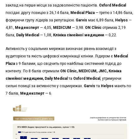
заклад на перше місце за задоволеністю пацієнтів.
Oxford Medical
посідає другу позицію з 26,14 бала,
Medical Plaza
— третю з 14,86 бала,
формуючи групу лідерів за репутацією.
Garvis
має 6,89 бала,
Helyos
—
4,81,
Медексперт
— 4,05,
MEDICUM
— 3,98.
ON Clinic
отримав 2,19
бала,
Daily Medical
— 1,08,
Клініка сімейної медицини
— 0,22.
Активність у соціальних мережах визначає рівень взаємодії з
аудиторією та якість цифрової комунікації клініки. Лідером є
Medical
Plaza
з 9 балами, що свідчить про найбільш системний підхід до
контенту. По 8 балів отримали
ON Clinic, MEDICUM, JMC, Клініка
сімейної медицини, Daily Medical
та
Oxford Medical
, утримуючи
сильні позиції за активністю у соцмережах.
Garvis
та
Helyos
мають по
7 балів,
Медексперт
— 6.