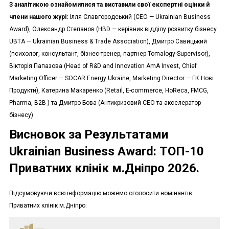
З аналітикою ознайомилися та виставили свої експертні оцінки й
члени нашого журі:
Ілля Славгородський (СЕО — Ukrainian Business
Award), Олександр Степанов (HBD — керівник відділу розвитку бізнесу
UBTA — Ukrainian Business & Trade Association), Дмитро Савицький
(психолог, консультант, бізнес-тренер, партнер Tomalogy-Supervisor),
Вікторія Папазова (Head of R&D and Innovation AmA Invest, Chief
Marketing Officer — SOCAR Energy Ukraine, Marketing Director — ГК Нові
Продукти), Катерина Макаренко (Retail, E-commerce, HoReca, FMCG,
Pharma, B2B ) та Дмитро Бова (Антикризовий CEO та акселератор
бізнесу).
Висновок за Результатами
Ukrainian Business Award: ТОП-10
Приватних клінік м.Дніпро 2026.
Підсумовуючи всю інформацію можемо оголосити номінантів
Приватних клінік м.Дніпро: