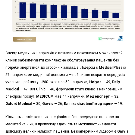
Спектр медичних напрямків є важливим показником можливостей
клініки забезпечувати комплексне обслуговування пацієнтів без
потреби звертатися до сторонніх закладів. Лідером є
Medical Plaza
із
57 напрямками медичної допомоги — найширше покриття серед усіх
учасників рейтингу.
JMC
охоплює 53 напрямки,
Helyos
— 49,
Daily
Medical
— 47,
ON Clinic
— 46, формуючи групу клінік із найповнішим
спектром послуг.
MEDICUM
має 44 напрямки,
Медексперт
— 32,
Oxford Medical
— 30,
Garvis
— 26,
Клініка сімейної медицини
— 19.
Кількість кваліфікованих спеціалістів безпосередньо впливає на
масштаб клініки, її пропускну здатність та можливість надавати
допомогу великій кількості пацієнтів. Беззаперечним лідером є
Garvis