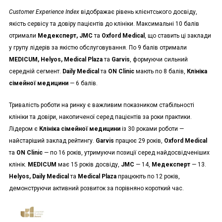
Customer Experience Index
відображає рівень клієнтського досвіду,
якість сервісу та довіру пацієнтів до клініки. Максимальні 10 балів
отримали
Медексперт, JMC
та
Oxford Medical
, що ставить ці заклади
у групу лідерів за якістю обслуговування. По 9 балів отримали
MEDICUM, Helyos, Medical Plaza
та
Garvis
, формуючи сильний
середній сегмент.
Daily Medical
та
ON Clinic
мають по 8 балів,
Клініка
сімейної медицини
— 6 балів.
Тривалість роботи на ринку є важливим показником стабільності
клініки та довіри, накопиченої серед пацієнтів за роки практики.
Лідером є
Клініка сімейної медицини
із 30 роками роботи —
найстаріший заклад рейтингу.
Garvis
працює 29 років,
Oxford Medical
та
ON Clinic
— по 16 років, утримуючи позиції серед найдосвідченіших
клінік.
MEDICUM
має 15 років досвіду,
JMC
— 14,
Медексперт
— 13.
Helyos, Daily Medical
та
Medical Plaza
працюють по 12 років,
демонструючи активний розвиток за порівняно короткий час.