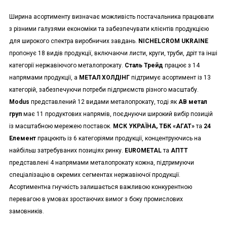
Ширина асортименту визначає можливість постачальника працювати
з різними галузями економіки та забезпечувати клієнтів продукцією
для широкого спектра виробничих завдань.
NICHELCROM UKRAINE
пропонує 18 видів продукції, включаючи листи, круги, труби, дріт та інші
категорії нержавіючого металопрокату.
Сталь Трейд
працює з 14
напрямами продукції, а
МЕТАЛ ХОЛДІНГ
підтримує асортимент із 13
категорій, забезпечуючи потреби підприємств різного масштабу.
Modus
представлений 12 видами металопрокату, тоді як
АВ метал
груп
має 11 продуктових напрямів, поєднуючи широкий вибір позицій
із масштабною мережею поставок.
МСК УКРАЇНА, ТБК «АГАТ»
та
24
Елемент
працюють із 6 категоріями продукції, концентруючись на
найбільш затребуваних позиціях ринку.
EUROMETAL
та
АПТТ
представлені 4 напрямами металопрокату кожна, підтримуючи
спеціалізацію в окремих сегментах нержавіючої продукції.
Асортиментна гнучкість залишається важливою конкурентною
перевагою в умовах зростаючих вимог з боку промислових
замовників.