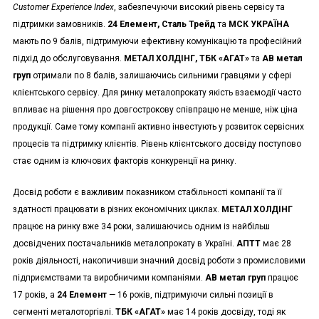
Customer Experience Index
, забезпечуючи високий рівень сервісу та
підтримки замовників.
24 Елемент, Сталь Трейд
та
МСК УКРАЇНА
мають по 9 балів, підтримуючи ефективну комунікацію та професійний
підхід до обслуговування.
МЕТАЛ ХОЛДІНГ, ТБК «АГАТ»
та
АВ метал
груп
отримали по 8 балів, залишаючись сильними гравцями у сфері
клієнтського сервісу. Для ринку металопрокату якість взаємодії часто
впливає на рішення про довгострокову співпрацю не менше, ніж ціна
продукції. Саме тому компанії активно інвестують у розвиток сервісних
процесів та підтримку клієнтів. Рівень клієнтського досвіду поступово
стає одним із ключових факторів конкуренції на ринку.
Досвід роботи є важливим показником стабільності компанії та її
здатності працювати в різних економічних циклах.
МЕТАЛ ХОЛДІНГ
працює на ринку вже 34 роки, залишаючись одним із найбільш
досвідчених постачальників металопрокату в Україні.
АПТТ
має 28
років діяльності, накопичивши значний досвід роботи з промисловими
підприємствами та виробничими компаніями.
АВ метал груп
працює
17 років, а
24 Елемент
— 16 років, підтримуючи сильні позиції в
сегменті металоторгівлі.
ТБК «АГАТ»
має 14 років досвіду, тоді як