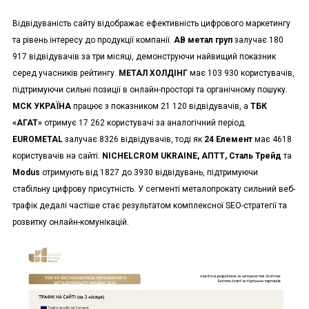
Відвідуваність сайту відображає ефективність цифрового маркетингу
та рівень інтересу до продукції компанії.
АВ метал груп
залучає 180
917 відвідувачів за три місяці, демонструючи найвищий показник
серед учасників рейтингу.
МЕТАЛ ХОЛДІНГ
має 103 930 користувачів,
підтримуючи сильні позиції в онлайн-просторі та органічному пошуку.
МСК УКРАЇНА
працює з показником 21 120 відвідувачів, а
ТБК
«АГАТ»
отримує 17 262 користувачі за аналогічний період.
EUROMETAL
залучає 8326 відвідувачів, тоді як
24 Елемент
має 4618
користувачів на сайті.
NICHELCROM UKRAINE, АПТТ, Сталь Трейд
та
Modus
отримують від 1827 до 3930 відвідувань, підтримуючи
стабільну цифрову присутність. У сегменті металопрокату сильний веб-
трафік дедалі частіше стає результатом комплексної SEO-стратегії та
розвитку онлайн-комунікацій.