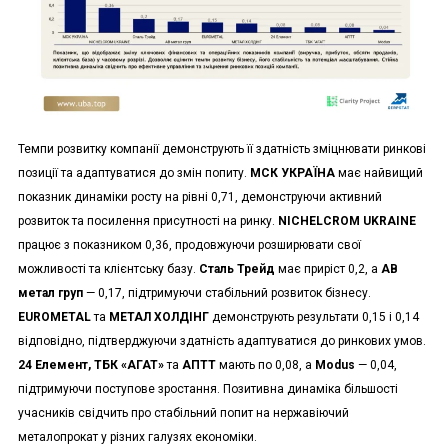
Темпи розвитку компанії демонструють її здатність зміцнювати ринкові
позиції та адаптуватися до змін попиту.
МСК УКРАЇНА
має найвищий
показник динаміки росту на рівні 0,71, демонструючи активний
розвиток та посилення присутності на ринку.
NICHELCROM UKRAINE
працює з показником 0,36, продовжуючи розширювати свої
можливості та клієнтську базу.
Сталь Трейд
має приріст 0,2, а
АВ
метал груп
— 0,17, підтримуючи стабільний розвиток бізнесу.
EUROMETAL
та
МЕТАЛ ХОЛДІНГ
демонструють результати 0,15 і 0,14
відповідно, підтверджуючи здатність адаптуватися до ринкових умов.
24 Елемент, ТБК «АГАТ»
та
АПТТ
мають по 0,08, а
Modus
— 0,04,
підтримуючи поступове зростання. Позитивна динаміка більшості
учасників свідчить про стабільний попит на нержавіючий
металопрокат у різних галузях економіки.