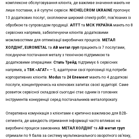
комплексне обслуговування клієнта, де важливе значення мають не
лише поставки, а й супутні сервіси.
NICHELCROM UKRAINE
пропонує
13 додаткових послуг, охоплюючи широкий спектр робіт, пов’язаних із
обробкою та супроводом продукції.
АПТТ
та
МСК УКРАЇНА
мають по 8
сервісних напрямів, забезпечуючи клієнтів додатковими
можливостями для оптимізації виробничих процесів.
МЕТАЛ
ХОЛДІНГ, EUROMETAL
та
АВ метал груп
працюють із 7 послугами,
поєднуючи постачання металу з технічною підтримкою та
додатковими операціями.
Сталь Трейд
підтримує 6 сервісних
напрямів, а
ТБК «АГАТ»
— 5, адаптуючи свої пропозиції під потреби
корпоративних клієнтів.
Modus
та
24 Елемент
мають по 4 додаткові
послуги, концентруючись на ключових запитах своєї аудиторії. Саме
розвиток сервісної складової сьогодні стає одним із головних
інструментів конкуренції серед постачальників металопрокату.
Оперативна комунікація з клієнтами є критично важливою для B2B-
сегмента, де швидкість отримання інформації часто впливає на
виробничі процеси замовника.
МЕТАЛ ХОЛДІНГ
та
АВ метал груп
отримали по 9 балів за систему мультиканального зворотного зв’язку,