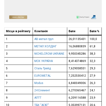
Місце в рейтингу
Компанія
Бали
Бали %
1
АВ метал груп
26,01135431
100,0
2
МЕТАЛ ХОЛДІНГ
16,06880839
61,8
3
NICHELCROM UKRAINE
9,950345286
38,3
4
МСК УКРАЇНА
8,414374869
32,3
5
Сталь Трейд
7,629058551
29,3
6
EUROMETAL
7,252530412
27,9
7
Modus
6,840049006
26,3
8
24 Елемент
6,270365467
24,1
9
АПТТ
6,209116588
23,9
10
ТБК “АГАТ”
5,353997131
20,6