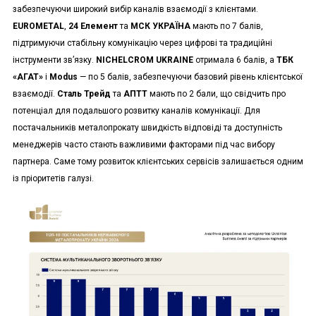
забезпечуючи широкий вибір каналів взаємодії з клієнтами.
EUROMETAL
,
24 Елемент
та
МСК УКРАЇНА
мають по 7 балів,
підтримуючи стабільну комунікацію через цифрові та традиційні
інструменти зв’язку.
NICHELCROM UKRAINE
отримала 6 балів, а
ТБК
«АГАТ»
і
Modus
— по 5 балів, забезпечуючи базовий рівень клієнтської
взаємодії.
Сталь Трейд
та
АПТТ
мають по 2 бали, що свідчить про
потенціал для подальшого розвитку каналів комунікації. Для
постачальників металопрокату швидкість відповіді та доступність
менеджерів часто стають важливими факторами під час вибору
партнера. Саме тому розвиток клієнтських сервісів залишається одним
із пріоритетів галузі.