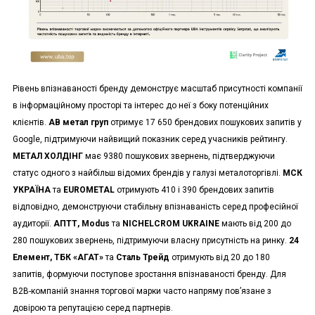
Рівень впізнаваності бренду демонструє масштаб присутності компанії
в інформаційному просторі та інтерес до неї з боку потенційних
клієнтів.
АВ метал груп
отримує 17 650 брендових пошукових запитів у
Google, підтримуючи найвищий показник серед учасників рейтингу.
МЕТАЛ ХОЛДІНГ
має 9380 пошукових звернень, підтверджуючи
статус одного з найбільш відомих брендів у галузі металоторгівлі.
МСК
УКРАЇНА
та
EUROMETAL
отримують 410 і 390 брендових запитів
відповідно, демонструючи стабільну впізнаваність серед професійної
аудиторії.
АПТТ, Modus
та
NICHELCROM UKRAINE
мають від 200 до
280 пошукових звернень, підтримуючи власну присутність на ринку.
24
Елемент, ТБК «АГАТ»
та
Сталь Трейд
отримують від 20 до 180
запитів, формуючи поступове зростання впізнаваності бренду. Для
B2B-компаній знання торгової марки часто напряму пов’язане з
довірою та репутацією серед партнерів.