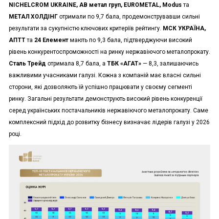
NICHELCROM UKRAINE, АВ метал груп, EUROMETAL, Modus
та
МЕТАЛ ХОЛДІНГ
отримали по 9,7 бала, продемонструвавши сильні
результати за сукупністю ключових критеріїв рейтингу.
МСК УКРАЇНА,
АПТТ
та
24 Елемент
мають по 9,3 бала, підтверджуючи високий
рівень конкурентоспроможності на ринку нержавіючого металопрокату.
Сталь Трейд
отримала 8,7 бала, а
ТБК «АГАТ»
— 8,3, залишаючись
важливими учасниками галузі. Кожна з компаній має власні сильні
сторони, які дозволяють їй успішно працювати у своєму сегменті
ринку. Загальні результати демонструють високий рівень конкуренції
серед українських постачальників нержавіючого металопрокату. Саме
комплексний підхід до розвитку бізнесу визначає лідерів галузі у 2026
році.