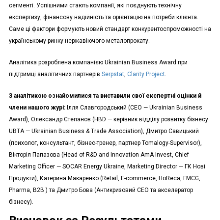
сегменті. Успішними стають компанії, які поєднують технічну
експертизу, фінансову надійність та орієнтацію на потреби клієнта.
Саме ці фактори формують новий стандарт конкурентоспроможності на
українському ринку нержавіючого металопрокату.
Аналітика розроблена компанією Ukrainian Business Award при
підтримці аналітичних партнерів
Serpstat
,
Clarity Project
.
З аналітикою ознайомилися та виставили свої експертні оцінки й
члени нашого журі:
Ілля Славгородський (СЕО — Ukrainian Business
Award), Олександр Степанов (HBD — керівник відділу розвитку бізнесу
UBTA — Ukrainian Business & Trade Association), Дмитро Савицький
(психолог, консультант, бізнес-тренер, партнер Tomalogy-Supervisor),
Вікторія Папазова (Head of R&D and Innovation AmA Invest, Chief
Marketing Officer — SOCAR Energy Ukraine, Marketing Director — ГК Нові
Продукти), Катерина Макаренко (Retail, E-commerce, HoReca, FMCG,
Pharma, B2B ) та Дмитро Бова (Антикризовий CEO та акселератор
бізнесу).