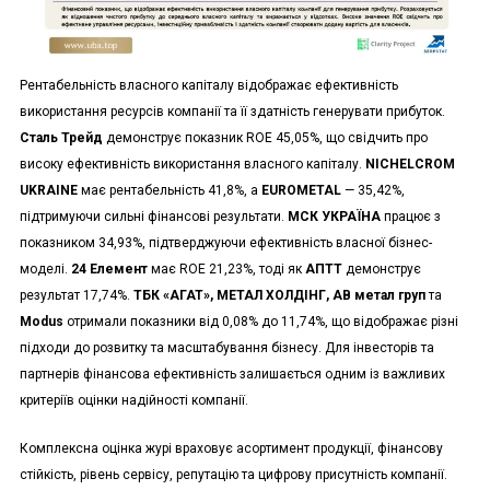
Рентабельність власного капіталу відображає ефективність
використання ресурсів компанії та її здатність генерувати прибуток.
Сталь Трейд
демонструє показник ROE 45,05%, що свідчить про
високу ефективність використання власного капіталу.
NICHELCROM
UKRAINE
має рентабельність 41,8%, а
EUROMETAL
— 35,42%,
підтримуючи сильні фінансові результати.
МСК УКРАЇНА
працює з
показником 34,93%, підтверджуючи ефективність власної бізнес-
моделі.
24 Елемент
має ROE 21,23%, тоді як
АПТТ
демонструє
результат 17,74%.
ТБК «АГАТ», МЕТАЛ ХОЛДІНГ, АВ метал груп
та
Modus
отримали показники від 0,08% до 11,74%, що відображає різні
підходи до розвитку та масштабування бізнесу. Для інвесторів та
партнерів фінансова ефективність залишається одним із важливих
критеріїв оцінки надійності компанії.
Комплексна оцінка журі враховує асортимент продукції, фінансову
стійкість, рівень сервісу, репутацію та цифрову присутність компанії.