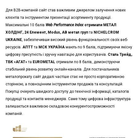
Для B2B-компаній сайт став важливим джерелом залучення нових
клієнтів та інструментом презентації асортименту продукції.
Максимальні 10 балів
Web Performance Index
отримали МЕТАЛ
ХОЛДІНГ, 24 Елемент, Modus, АВ метал груп
та
NICHELCROM
UKRAINE
, забезпечивши високий рівень функціональності своїх веб-
ресурсів.
АПТТ
та
МСК УКРАЇНА
мають по 9 балів, підтримуючи якісну
цифрову присутність і зручну навігацію для користувачів.
Сталь Трейд,
ТБК «АГАТ»
та
EUROMETAL
отримали по 8 балів, демонструючи
стабільний рівень розвитку онлайн-каналів. Для постачальників
металопрокату сайт дедалі частіше стає не просто корпоративною
сторінкою, а повноцінним інструментом продажів та консультацій.
Покупці очікують швидкого доступу до технічної інформації, каталогів
продукції та контактів менеджерів. Саме тому цифрова інфраструктура
залишається важливою складовою конкурентоспроможності
компаній.