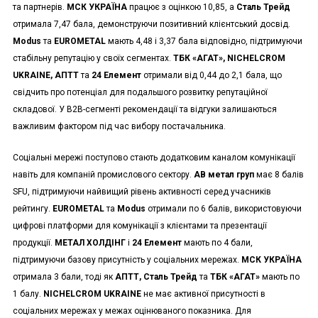
та партнерів.
МСК УКРАЇНА
працює з оцінкою 10,85, а
Сталь Трейд
отримала 7,47 бала, демонструючи позитивний клієнтський досвід.
Modus
та
EUROMETAL
мають 4,48 і 3,37 бала відповідно, підтримуючи
стабільну репутацію у своїх сегментах.
ТБК «АГАТ», NICHELCROM
UKRAINE, АПТТ
та
24 Елемент
отримали від 0,44 до 2,1 бала, що
свідчить про потенціал для подальшого розвитку репутаційної
складової. У B2B-сегменті рекомендації та відгуки залишаються
важливим фактором під час вибору постачальника.
Соціальні мережі поступово стають додатковим каналом комунікації
навіть для компаній промислового сектору.
АВ метал груп
має 8 балів
SFU, підтримуючи найвищий рівень активності серед учасників
рейтингу.
EUROMETAL
та
Modus
отримали по 6 балів, використовуючи
цифрові платформи для комунікації з клієнтами та презентації
продукції.
МЕТАЛ ХОЛДІНГ
і
24 Елемент
мають по 4 бали,
підтримуючи базову присутність у соціальних мережах.
МСК УКРАЇНА
отримала 3 бали, тоді як
АПТТ, Сталь Трейд
та
ТБК «АГАТ»
мають по
1 балу.
NICHELCROM UKRAINE
не має активної присутності в
соціальних мережах у межах оцінюваного показника. Для