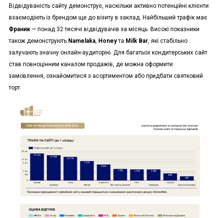
Відвідуваність сайту демонструє, наскільки активно потенційні клієнти
взаємодіють із брендом ще до візиту в заклад. Найбільший трафік має
Франик
— понад 32 тисячі відвідувачів за місяць. Високі показники
також демонструють
Namelaka
,
Honey
та
Milk Bar
, які стабільно
залучають значну онлайн-аудиторію. Для багатьох кондитерських сайт
став повноцінним каналом продажів, де можна оформити
замовлення, ознайомитися з асортиментом або придбати святковий
торт.