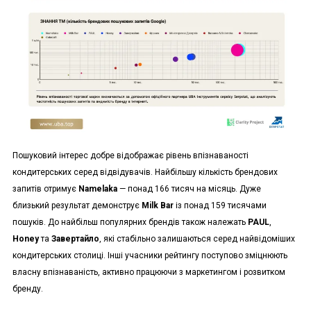
Пошуковий інтерес добре відображає рівень впізнаваності
кондитерських серед відвідувачів. Найбільшу кількість брендових
запитів отримує
Namelaka
— понад 166 тисяч на місяць. Дуже
близький результат демонструє
Milk Bar
із понад 159 тисячами
пошуків. До найбільш популярних брендів також належать
PAUL
,
Honey
та
Завертайло
, які стабільно залишаються серед найвідоміших
кондитерських столиці. Інші учасники рейтингу поступово зміцнюють
власну впізнаваність, активно працюючи з маркетингом і розвитком
бренду.