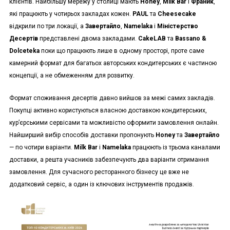
клієнтів. Найбільшу мережу у столиці мають
Honey
,
Milk Bar
і
Франик
,
які працюють у чотирьох закладах кожен.
PAUL
та
Cheesecake
відкрили по три локації, а
Завертайло
,
Namelaka
і
Міністерство
Десертів
представлені двома закладами.
CakeLAB
та
Bassano &
Dolceteka
поки що працюють лише в одному просторі, проте саме
камерний формат для багатьох авторських кондитерських є частиною
концепції, а не обмеженням для розвитку.
Формат споживання десертів давно вийшов за межі самих закладів.
Покупці активно користуються власною доставкою кондитерських,
кур’єрськими сервісами та можливістю оформити замовлення онлайн.
Найширший вибір способів доставки пропонують
Honey
та
Завертайло
— по чотири варіанти.
Milk Bar
і
Namelaka
працюють із трьома каналами
доставки, а решта учасників забезпечують два варіанти отримання
замовлення. Для сучасного ресторанного бізнесу це вже не
додатковий сервіс, а один із ключових інструментів продажів.