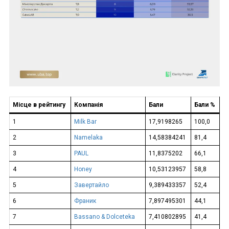
Місце в рейтингу
Компанія
Бали
Бали %
1
Milk Bar
17,9198265
100,0
2
Namelaka
14,58384241
81,4
3
PAUL
11,8375202
66,1
4
Honey
10,53123957
58,8
5
Завертайло
9,389433357
52,4
6
Франик
7,897495301
44,1
7
Bassano & Dolceteka
7,410802895
41,4