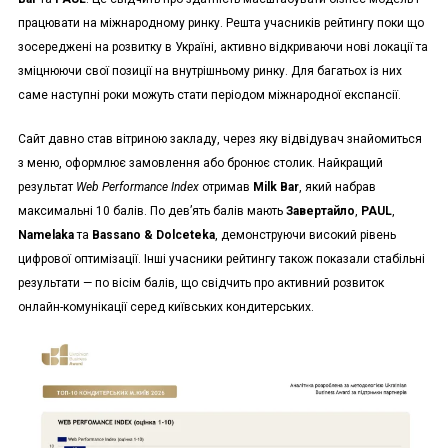
працювати на міжнародному ринку. Решта учасників рейтингу поки що
зосереджені на розвитку в Україні, активно відкриваючи нові локації та
зміцнюючи свої позиції на внутрішньому ринку. Для багатьох із них
саме наступні роки можуть стати періодом міжнародної експансії.
Сайт давно став вітриною закладу, через яку відвідувач знайомиться
з меню, оформлює замовлення або бронює столик. Найкращий
результат
Web Performance Index
отримав
Milk Bar
, який набрав
максимальні 10 балів. По дев’ять балів мають
Завертайло
,
PAUL
,
Namelaka
та
Bassano & Dolceteka
, демонструючи високий рівень
цифрової оптимізації. Інші учасники рейтингу також показали стабільні
результати — по вісім балів, що свідчить про активний розвиток
онлайн-комунікації серед київських кондитерських.