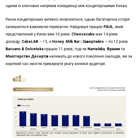
одним із ключових напрямів конкуренції між кондитерськими Києва.
Ринок кондитерських активно оновлюється, однак багаторічна історія
залишається важливою перевагою. Найдовше працює
PAUL
, який
представлений у Києві вже 16 років.
Cheesecake
має 14 років
досвіду,
CakeLAB
— 13, а
Honey
,
Milk Bar
і
Завертайло
— по 12 років.
Bassano & Dolceteka
працює 11 років, тоді як
Namelaka
,
Франик
та
Міністерство Десертів
належать до нового покоління закладів, які за
короткий час змогли привернути увагу великої аудиторії.