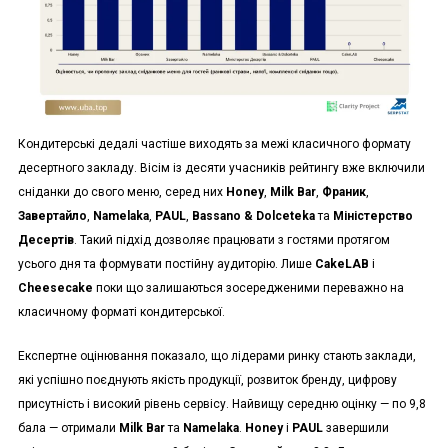
Кондитерські дедалі частіше виходять за межі класичного формату
десертного закладу. Вісім із десяти учасників рейтингу вже включили
сніданки до свого меню, серед них
Honey
,
Milk Bar
,
Франик
,
Завертайло
,
Namelaka
,
PAUL
,
Bassano & Dolceteka
та
Міністерство
Десертів
. Такий підхід дозволяє працювати з гостями протягом
усього дня та формувати постійну аудиторію. Лише
CakeLAB
і
Cheesecake
поки що залишаються зосередженими переважно на
класичному форматі кондитерської.
Експертне оцінювання показало, що лідерами ринку стають заклади,
які успішно поєднують якість продукції, розвиток бренду, цифрову
присутність і високий рівень сервісу. Найвищу середню оцінку — по 9,8
бала — отримали
Milk Bar
та
Namelaka
.
Honey
і
PAUL
завершили