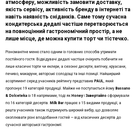
атмосферу, можливість замовити доставку,
якість сервісу, активність бренду в інтернеті та
навіть наявність сніданків. Саме тому сучасна
кондитерська дедалі частіше перетворюється
на повноцінний гастрономічний простір, а не
лише місце, де можна купити торт чи тістечко.
Різноманітне меню стало одним із головних способів утримати
постійного гостя. Відвідувачі дедалі частіше очікують побачити не
лише класичні торти чи еклери, а сезонні десерти, випічку, круасани,
печиво, макаруни, авторські солодощі та інші позиції. Найширший
асортимент серед учасників рейтингу представив
PAUL
, який
пропонує 19 категорій продукції. Майже не поступається йому
Bassano
& Dolceteka
із 18 напрямами, тоді як
Honey
і
Завертайло
сформували
по 16 категорій десертів.
Milk Bar
працює з 15 видами продукції, а
решта учасників також підтримують широкий вибір, що дозволяє
охоплювати різні вподобання гостей — від класичних десертів до
сучасної авторської гастрономії.