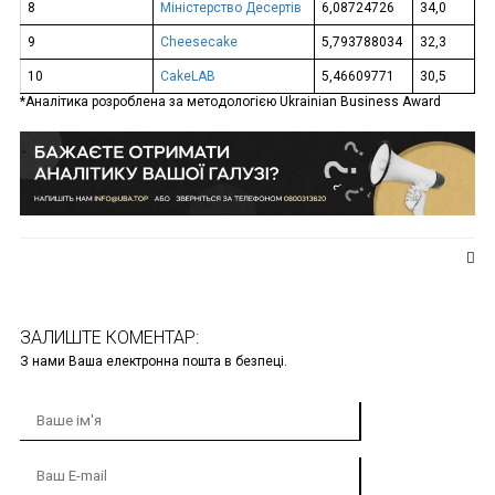
8
Міністерство Десертів
6,08724726
34,0
9
Сheesecake
5,793788034
32,3
10
CakeLAB
5,46609771
30,5
*Аналітика розроблена за методологією Ukrainian Business Award
ЗАЛИШТЕ КОМЕНТАР:
З нами Ваша електронна пошта в безпеці.