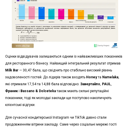
Оцінки відвідувачів залишаються одним із найважливіших показників
для ресторанного бізнесу. Найвищий інтегральний результат отримав
Milk Bar
— 30,47 бала, що свідчить про стабільно високий рівень
задоволеності гостей. До лідерів також входять
Honey
та
Namelaka
,
які отримали 17,54 та 14,88 бала відповідно.
Завертайло
,
PAUL
,
Франик
і
Bassano & Dolceteka
також мають сильні репутаційні
показники, тоді як молодші заклади ще поступово накопичують
клієнтські відгуки.
Для сучасної кондитерської Instagram чи TikTok давно стали
продовженням вітрини закладу. Саме через соціальні мережі гості