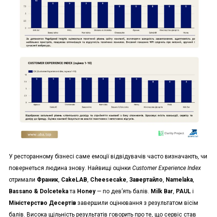
У ресторанному бізнесі саме емоції відвідувачів часто визначають, чи
повернеться людина знову. Найвищі оцінки
Customer Experience Index
отримали
Франик
,
CakeLAB
,
Cheesecake
,
Завертайло
,
Namelaka
,
Bassano & Dolceteka
та
Honey
— по дев’ять балів.
Milk Bar
,
PAUL
і
Міністерство Десертів
завершили оцінювання з результатом вісім
балів. Висока щільність результатів говорить про те, що сервіс став