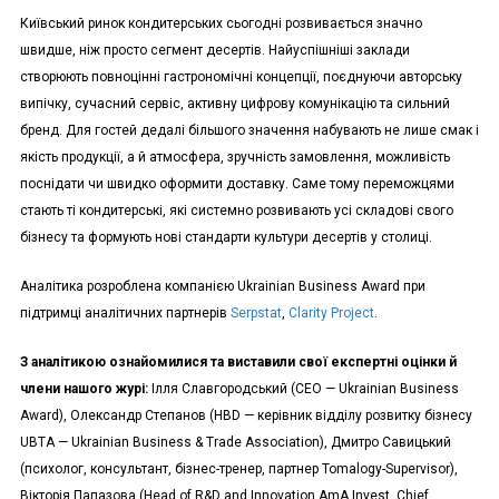
Київський ринок кондитерських сьогодні розвивається значно
швидше, ніж просто сегмент десертів. Найуспішніші заклади
створюють повноцінні гастрономічні концепції, поєднуючи авторську
випічку, сучасний сервіс, активну цифрову комунікацію та сильний
бренд. Для гостей дедалі більшого значення набувають не лише смак і
якість продукції, а й атмосфера, зручність замовлення, можливість
поснідати чи швидко оформити доставку. Саме тому переможцями
стають ті кондитерські, які системно розвивають усі складові свого
бізнесу та формують нові стандарти культури десертів у столиці.
Аналітика розроблена компанією Ukrainian Business Award при
підтримці аналітичних партнерів
Serpstat
,
Clarity Project
.
З аналітикою ознайомилися та виставили свої експертні оцінки й
члени нашого журі:
Ілля Славгородський (СЕО — Ukrainian Business
Award), Олександр Степанов (HBD — керівник відділу розвитку бізнесу
UBTA — Ukrainian Business & Trade Association), Дмитро Савицький
(психолог, консультант, бізнес-тренер, партнер Tomalogy-Supervisor),
Вікторія Папазова (Head of R&D and Innovation AmA Invest, Chief