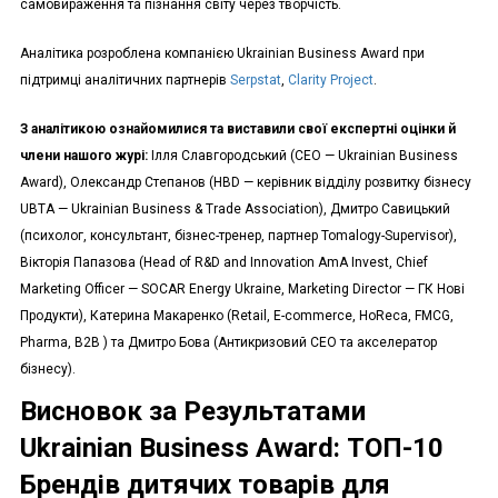
самовираження та пізнання світу через творчість.
Аналітика розроблена компанією Ukrainian Business Award при
підтримці аналітичних партнерів
Serpstat
,
Clarity Project
.
З аналітикою ознайомилися та виставили свої експертні оцінки й
члени нашого журі:
Ілля Славгородський (СЕО — Ukrainian Business
Award), Олександр Степанов (HBD — керівник відділу розвитку бізнесу
UBTA — Ukrainian Business & Trade Association), Дмитро Савицький
(психолог, консультант, бізнес-тренер, партнер Tomalogy-Supervisor),
Вікторія Папазова (Head of R&D and Innovation AmA Invest, Chief
Marketing Officer — SOCAR Energy Ukraine, Marketing Director — ГК Нові
Продукти), Катерина Макаренко (Retail, E-commerce, HoReca, FMCG,
Pharma, B2B ) та Дмитро Бова (Антикризовий CEO та акселератор
бізнесу).
Висновок за Результатами
Ukrainian Business Award: ТОП-10
Брендів дитячих товарів для