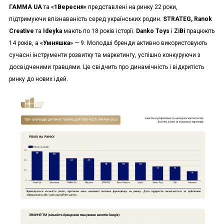
ГАММА UA
та
«1Вересня»
представлені на ринку 22 роки,
підтримуючи впізнаваність серед українських родин.
STRATEG, Ranok
Creative
та
Ideyka
мають по 18 років історії.
Danko Toys
і
ZiBi
працюють
14 років, а
«Умняшка»
— 9. Молодші бренди активно використовують
сучасні інструменти розвитку та маркетингу, успішно конкуруючи з
досвідченими гравцями. Це свідчить про динамічність і відкритість
ринку до нових ідей.