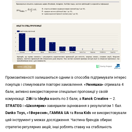
Промоактивності залишаються одним із способів підтримувати інтерес
покупців і стимулювати повторні замовлення.
«Умняшка»
отримала 4
бали, активно використовуючи спеціальні пропозиції у своїй
комунікації.
ZiBi
та
Ideyka
мають по 3 бали, а
Ranok Creative
— 2.
STRATEG
і
«Школярик»
завершили оцінювання з результатом 1 бал.
Danko Toys, «1Вересня», ГАММА UA
та
Rosa Kids
не використовували
цей інструмент у межах дослідження. Частина брендів обирає
стратегію регулярних акцій, інші роблять ставку на стабільність