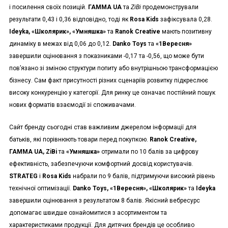
і посилення своїх позицій.
ГАММА UA
та
ZiBi
продемонстрували
результати 0,43 і 0,36 відповідно, тоді як
Rosa Kids
зафіксувала 0,28.
Ideyka, «Школярик», «Умняшка»
та
Ranok Creative
мають позитивну
динаміку в межах від 0,06 до 0,12.
Danko Toys
та
«1Вересня»
завершили оцінювання з показниками -0,17 та -0,56, що може бути
пов’язано зі зміною структури попиту або внутрішньою трансформацією
бізнесу. Сам факт присутності різних сценаріїв розвитку підкреслює
високу конкуренцію у категорії. Для ринку це означає постійний пошук
нових форматів взаємодії зі споживачами.
Сайт бренду сьогодні став важливим джерелом інформації для
батьків, які порівнюють товари перед покупкою.
Ranok Creative,
ГАММА UA, ZiBi
та
«Умняшка»
отримали по 10 балів за цифрову
ефективність, забезпечуючи комфортний досвід користувачів.
STRATEG
і
Rosa Kids
набрали по 9 балів, підтримуючи високий рівень
технічної оптимізації.
Danko Toys, «1Вересня», «Школярик»
та
Ideyka
завершили оцінювання з результатом 8 балів. Якісний вебресурс
допомагає швидше ознайомитися з асортиментом та
характеристиками продукції. Для дитячих брендів це особливо