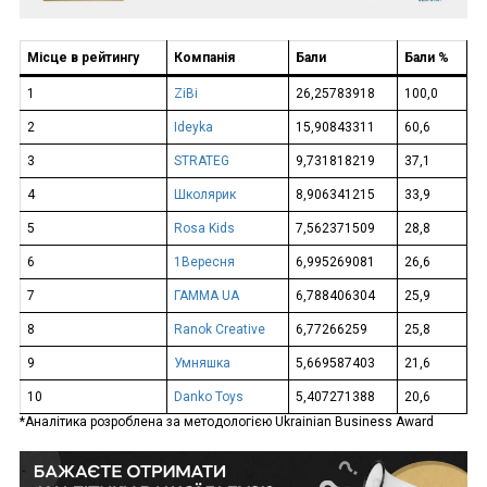
Місце в рейтингу
Компанія
Бали
Бали %
1
ZiBi
26,25783918
100,0
2
Ideyka
15,90843311
60,6
3
STRATEG
9,731818219
37,1
4
Школярик
8,906341215
33,9
5
Rosa Kids
7,562371509
28,8
6
1Вересня
6,995269081
26,6
7
ГАММА UA
6,788406304
25,9
8
Ranok Creative
6,77266259
25,8
9
Умняшка
5,669587403
21,6
10
Danko Toys
5,407271388
20,6
*Аналітика розроблена за методологією Ukrainian Business Award