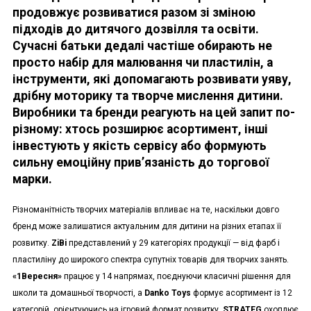
продовжує розвиватися разом зі зміною
підходів до дитячого дозвілля та освіти.
Сучасні батьки дедалі частіше обирають не
просто набір для малювання чи пластилін, а
інструменти, які допомагають розвивати уяву,
дрібну моторику та творче мислення дитини.
Виробники та бренди реагують на цей запит по-
різному: хтось розширює асортимент, інші
інвестують у якість сервісу або формують
сильну емоційну прив’язаність до торгової
марки.
Різноманітність творчих матеріалів впливає на те, наскільки довго
бренд може залишатися актуальним для дитини на різних етапах її
розвитку.
ZiBi
представлений у 29 категоріях продукції — від фарб і
пластиліну до широкого спектра супутніх товарів для творчих занять.
«1Вересня»
працює у 14 напрямах, поєднуючи класичні рішення для
школи та домашньої творчості, а
Danko Toys
формує асортимент із 12
категорій, орієнтуючись на ігровий формат розвитку.
STRATEG
охоплює