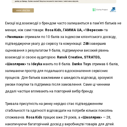
Емоції від взаємодії з брендом часто залишаються в пам’яті батьків не
менше, ніж самі товари.
Rosa Kids, ГАММА UA, «1Вересня»
та
«Умняшка»
отримали по 10 балів за індексом клієнтського досвіду,
підтверджуючи увагу до сервісу та комунікації.
ZiBi
завершив
оцінювання з результатом 9 балів, підтримуючи високий рівень
взаємодії зі своєю аудиторією.
Ranok Creative, STRATEG,
«Школярик»
та
Ideyka
мають по 8 балів.
Danko Toys
отримав 6 балів,
залишаючи простір для подальшого вдосконалення сервісних
процесів. Для батьків важливими є швидкість відповіді, зрозумілі
умови покупки та підтримка після замовлення. Саме ці чинники
дедалі частіше впливають на повторний вибір бренду.
Тривала присутність на ринку нерідко стає підтвердженням
стабільності та здатності відповідати на потреби кількох поколінь
споживачів.
Rosa Kids
працює вже 29 років, а
«Школярик»
— 28,
накопичуючи багаторічний досвід у виробництві товарів для дітей.