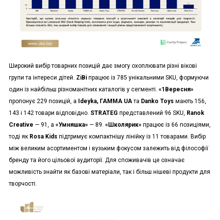
Широкий вибір товарних позицій дає змогу охоплювати різні вікові
групи та інтереси дітей.
ZiBi
працює із 785 унікальними SKU, формуючи
один із найбільш різноманітних каталогів у сегменті.
«1Вересня»
пропонує 229 позицій, а
Ideyka, ГАММА UA
та
Danko Toys
мають 156,
143 і 142 товари відповідно.
STRATEG
представлений 96 SKU,
Ranok
Creative
— 91, а
«Умняшка»
— 89.
«Школярик»
працює із 66 позиціями,
тоді як
Rosa Kids
підтримує компактнішу лінійку із 11 товарами. Вибір
між великим асортиментом і вузьким фокусом залежить від філософії
бренду та його цільової аудиторії. Для споживачів це означає
можливість знайти як базові матеріали, так і більш нішеві продукти для
творчості.