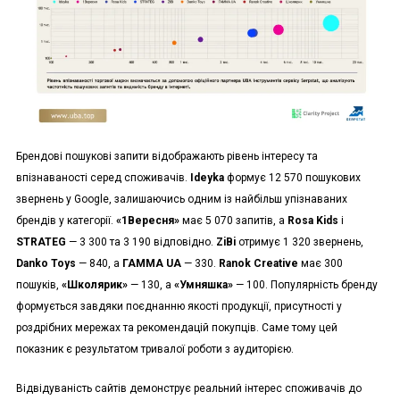
Брендові пошукові запити відображають рівень інтересу та
впізнаваності серед споживачів.
Ideyka
формує 12 570 пошукових
звернень у Google, залишаючись одним із найбільш упізнаваних
брендів у категорії.
«1Вересня»
має 5 070 запитів, а
Rosa Kids
і
STRATEG
— 3 300 та 3 190 відповідно.
ZiBi
отримує 1 320 звернень,
Danko Toys
— 840, а
ГАММА UA
— 330.
Ranok Creative
має 300
пошуків,
«Школярик»
— 130, а
«Умняшка»
— 100. Популярність бренду
формується завдяки поєднанню якості продукції, присутності у
роздрібних мережах та рекомендацій покупців. Саме тому цей
показник є результатом тривалої роботи з аудиторією.
Відвідуваність сайтів демонструє реальний інтерес споживачів до