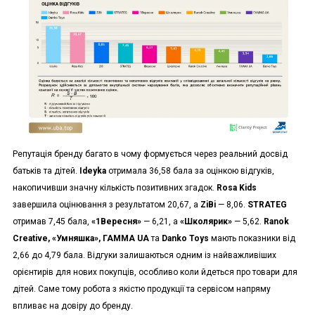
Репутація бренду багато в чому формується через реальний досвід
батьків та дітей.
Ideyka
отримала 36,58 бала за оцінкою відгуків,
накопичивши значну кількість позитивних згадок.
Rosa Kids
завершила оцінювання з результатом 20,67, а
ZiBi
— 8,06.
STRATEG
отримав 7,45 бала,
«1Вересня»
— 6,21, а
«Школярик»
— 5,62.
Ranok
Creative, «Умняшка», ГАММА UA
та
Danko Toys
мають показники від
2,66 до 4,79 бала. Відгуки залишаються одним із найважливіших
орієнтирів для нових покупців, особливо коли йдеться про товари для
дітей. Саме тому робота з якістю продукції та сервісом напряму
впливає на довіру до бренду.