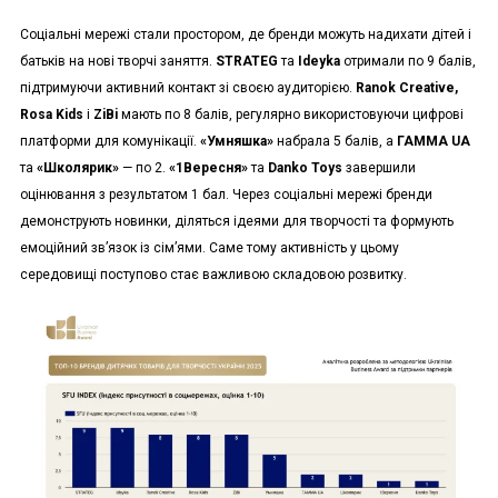
Соціальні мережі стали простором, де бренди можуть надихати дітей і
батьків на нові творчі заняття.
STRATEG
та
Ideyka
отримали по 9 балів,
підтримуючи активний контакт зі своєю аудиторією.
Ranok Creative,
Rosa Kids
і
ZiBi
мають по 8 балів, регулярно використовуючи цифрові
платформи для комунікації.
«Умняшка»
набрала 5 балів, а
ГАММА UA
та
«Школярик»
— по 2.
«1Вересня»
та
Danko Toys
завершили
оцінювання з результатом 1 бал. Через соціальні мережі бренди
демонструють новинки, діляться ідеями для творчості та формують
емоційний зв’язок із сім’ями. Саме тому активність у цьому
середовищі поступово стає важливою складовою розвитку.