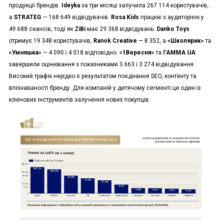
продукції брендів.
Ideyka
за три місяці залучила 267 114 користувачів,
а
STRATEG
— 168 649 відвідувачів.
Rosa Kids
працює з аудиторією у
49 688 сеансів, тоді як
ZiBi
має 29 368 відвідувань.
Danko Toys
отримує 19 348 користувачів,
Ranok Creative
— 8 352, а
«Школярик»
та
«Умняшка»
— 4 090 і 4 018 відповідно.
«1Вересня»
та
ГАММА UA
завершили оцінювання з показниками 3 663 і 3 274 відвідування.
Високий трафік нерідко є результатом поєднання SEO, контенту та
впізнаваності бренду. Для компаній у дитячому сегменті це один із
ключових інструментів залучення нових покупців.