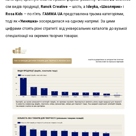
сім видів продукції,
Ranok Creative
— шість, а
Ideyka, «Школярик»
і
Rosa Kids
— по п’ять.
ГАММА UA
представлена трьома категоріями,
тоді як
«Умняшка»
зосередилася на одному напрямі. За цими
цифрами стоять різні стратегії: від універсальних каталогів до вузької
спеціалізації на окремих творчих товарах.