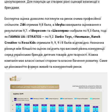
ціноутворення. Для покупців це створює різні сценарії взаємодії з
брендами.
Експертна оцінка дозволяє поглянути на ринок очима професійної
спільноти.
ZiBi
отримав 9,8 бала, а
Ideyka
завершила оцінювання з
результатом 9,7.
«1Вересня»
та
«Школярик»
набрали по 9,3 бала, тоді
як
ГАММА UA
і
STRATEG
— по 9,2.
Danko Toys, «Умняшка», Ranok
Creative
та
Rosa Kids
отримали 9, 9, 9 і 8 балів відповідно. Незначна
різниця між більшістю оцінок свідчить про високий рівень конкуренції
серед українських брендів дитячих товарів для творчості. Кожна
компанія має власні сильні сторони та власне бачення розвитку. Саме
це різноманіття формує живий та конкурентний ринок.