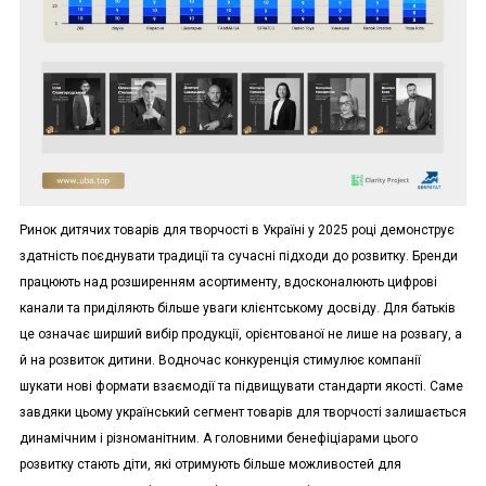
Ринок дитячих товарів для творчості в Україні у 2025 році демонструє
здатність поєднувати традиції та сучасні підходи до розвитку. Бренди
працюють над розширенням асортименту, вдосконалюють цифрові
канали та приділяють більше уваги клієнтському досвіду. Для батьків
це означає ширший вибір продукції, орієнтованої не лише на розвагу, а
й на розвиток дитини. Водночас конкуренція стимулює компанії
шукати нові формати взаємодії та підвищувати стандарти якості. Саме
завдяки цьому український сегмент товарів для творчості залишається
динамічним і різноманітним. А головними бенефіціарами цього
розвитку стають діти, які отримують більше можливостей для