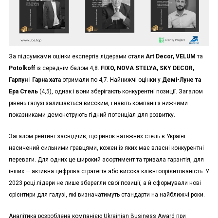
За підсумками оцінки експертів лідерами стали
Art Decor, VELUM
та
Potolkoff
із середнім балом 4,8.
FIXO, NOVA STELYA, SKY DECOR,
Гарпун
і
Гарна хата
отримали по 4,7. Найнижчі оцінки у
Демі-Луне та
Ера Стель
(4,5), однак і вони зберігають конкурентні позиції. Загалом
рівень галузі залишається високим, і навіть компанії з нижчими
показниками демонструють гідний потенціал для розвитку.
Загалом рейтинг засвідчив, що ринок натяжних стель в Україні
насичений сильними гравцями, кожен із яких має власні конкурентні
переваги. Для одних це широкий асортимент та тривала гарантія, для
інших — активна цифрова стратегія або висока клієнтоорієнтованість. У
2023 році лідери не лише зберегли свої позиції, а й сформували нові
орієнтири для галузі, які визначатимуть стандарти на найближчі роки.
Аналітика розроблена компанією Ukrainian Business Award при