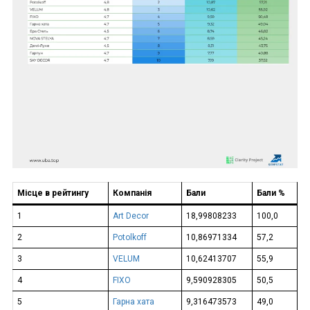
Місце в рейтингу
Компанія
Бали
Бали %
1
Art Decor
18,99808233
100,0
2
Potolkoff
10,86971334
57,2
3
VELUM
10,62413707
55,9
4
FIXO
9,590928305
50,5
5
Гарна хата
9,316473573
49,0