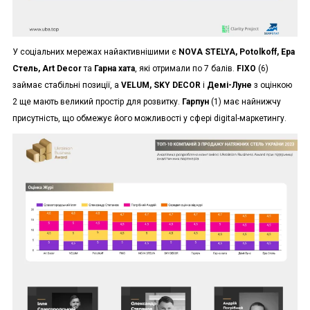
У соціальних мережах найактивнішими є
NOVA STELYA, Potolkoff, Ера
Стель, Art Decor
та
Гарна хата
, які отримали по 7 балів.
FIXO
(6)
займає стабільні позиції, а
VELUM, SKY DECOR
і
Демі-Луне
з оцінкою
2 ще мають великий простір для розвитку.
Гарпун
(1) має найнижчу
присутність, що обмежує його можливості у сфері digital-маркетингу.