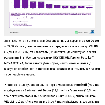
За кількістю та якістю відгуків беззаперечним лідером став
Art Decor
—
29,39 бала, що значно перевищує середні показники ринку.
VELUM
(17,9)
, FIXO
(12,87)
та Ера Стель
(12,68) також демонструють вагомі
результати. Інші бренди, серед яких
SKY DECOR, Гарпун, Potolkoff,
NOVA STELYA, Гарна хата
та
Демі-Луне
, мають нижчі оцінки, що
вказує на необхідність активніше працювати з клієнтськими відгуками
та репутацією в мережі.
У категорії відвідуваності сайтів перше місце посів
Potolkoff
(46,9 тис.
відвідувань за 3 місяці).
Art Decor
(19,6 тис.)
та Гарна хата
(10,5 тис.)
теж показують стабільний онлайн-потік.
SKY DECOR, NOVA STELYA,
VELUM
та
Демі-Луне
мають від 3 до 7 тисяч відвідувань, що свідчить