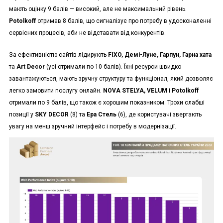
мають оцінку 9 балів — високий, але не максимальний рівень.
Potolkoff
отримав 8 балів, що сигналізує про потребу в удосконаленні
сервісних процесів, аби не відставати від конкурентів.
За ефективністю сайтів лідирують
FIXO, Демі-Луне, Гарпун, Гарна хата
та
Art Decor
(усі отримали по 10 балів). Їхні ресурси швидко
завантажуються, мають зручну структуру та функціонал, який дозволяє
легко замовити послугу онлайн.
NOVA STELYA, VELUM і Potolkoff
отримали по 9 балів, що також є хорошим показником. Трохи слабші
позиції у
SKY DECOR
(8) та
Ера Стель
(6), де користувачі звертають
увагу на менш зручний інтерфейс і потребу в модернізації.