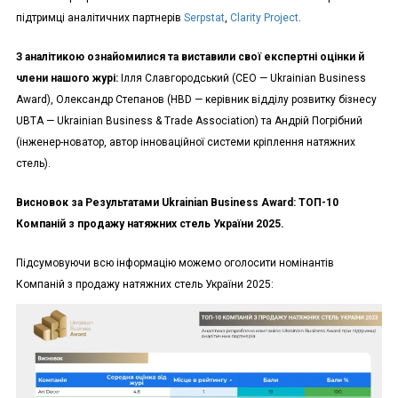
підтримці аналітичних партнерів
Serpstat
,
Clarity Project
.
З аналітикою ознайомилися та виставили свої експертні оцінки й
члени нашого журі:
Ілля Славгородський (СЕО — Ukrainian Business
Award), Олександр Степанов (HBD — керівник відділу розвитку бізнесу
UBTA — Ukrainian Business & Trade Association) та Андрій Погрібний
(інженер-новатор, автор інноваційної системи кріплення натяжних
стель).
Висновок за Результатами Ukrainian Business Award:
ТОП-10
Компаній з продажу натяжних стель України 2025.
Підсумовуючи всю інформацію можемо оголосити номінантів
Компаній з продажу натяжних стель України 2025: