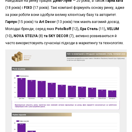
Найдовше на ринку працює
Демі-Луне
— 20 років, а також
Гарна хата
(18 років) і
FIXO
(17 років). Такі компанії формують основу ринку, адже
за роки роботи вони здобули велику клієнтську базу та авторитет.
Гарпун
(15 років) та
Art Decor
(13 років) теж мають вагомий досвід.
Молодші бренди, серед яких
Potolkoff
(12)
, Ера Стель
(11)
, VELUM
(10)
, NOVA STELYA
(8)
та SKY DECOR
(7), активно розвиваються й
часто використовують сучасніші підходи в маркетингу та технологіях.