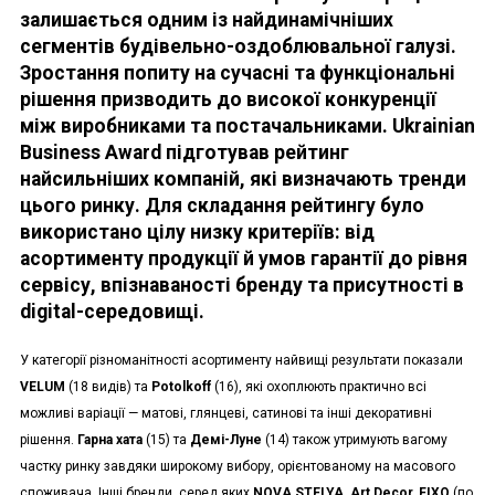
залишається одним із найдинамічніших
сегментів будівельно-оздоблювальної галузі.
Зростання попиту на сучасні та функціональні
рішення призводить до високої конкуренції
між виробниками та постачальниками. Ukrainian
Business Award підготував рейтинг
найсильніших компаній, які визначають тренди
цього ринку. Для складання рейтингу було
використано цілу низку критеріїв: від
асортименту продукції й умов гарантії до рівня
сервісу, впізнаваності бренду та присутності в
digital-середовищі.
У категорії різноманітності асортименту найвищі результати показали
VELUM
(18 видів) та
Potolkoff
(16), які охоплюють практично всі
можливі варіації — матові, глянцеві, сатинові та інші декоративні
рішення.
Гарна хата
(15) та
Демі-Луне
(14) також утримують вагому
частку ринку завдяки широкому вибору, орієнтованому на масового
споживача. Інші бренди, серед яких
NOVA STELYA, Art Decor, FIXO
(по