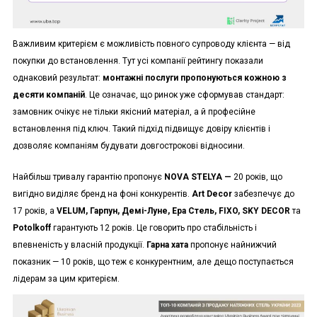
Важливим критерієм є можливість повного супроводу клієнта — від
покупки до встановлення. Тут усі компанії рейтингу показали
однаковий результат:
монтажні послуги пропонуються кожною з
десяти компаній
. Це означає, що ринок уже сформував стандарт:
замовник очікує не тільки якісний матеріал, а й професійне
встановлення під ключ. Такий підхід підвищує довіру клієнтів і
дозволяє компаніям будувати довгострокові відносини.
Найбільш тривалу гарантію пропонує
NOVA STELYA —
20 років, що
вигідно виділяє бренд на фоні конкурентів.
Art Decor
забезпечує до
17 років, а
VELUM, Гарпун, Демі-Луне, Ера Стель, FIXO, SKY DECOR
та
Potolkoff
гарантують 12 років. Це говорить про стабільність і
впевненість у власній продукції.
Гарна хата
пропонує найнижчий
показник — 10 років, що теж є конкурентним, але дещо поступається
лідерам за цим критерієм.