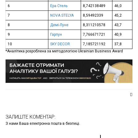
6
Ера Стель
8,742138489
46,0
7
NOVA STELYA
8,59492339
45,2
8
Демі-Луне
8,311210578
43,7
9
Гарпун
7,766671721
40,9
10
SKY DECOR
7,185721192
37,8
*Аналітика розроблена за методологією Ukrainian Business Award
ЗАЛИШТЕ КОМЕНТАР:
З нами Ваша електронна пошта в безпеці.