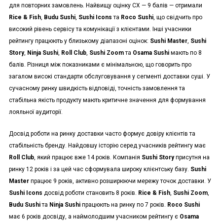
для повторних замовлень. Найвищу оцінку CX — 9 балів — отримали
Rice & Fish
,
Budu Sushi
,
Sushi Icons
та
Roco Sushi
, що свідчить про
високий рівень сервісу та комунікації з клієнтами. Інші учасники
рейтингу працюють у близькому діапазоні оцінок:
Sushi Master
,
Sushi
Story
,
Ninja Sushi
,
Roll Club
,
Sushi Zoom
та
Osama Sushi
мають по 8
балів. Різниця між показниками є мінімальною, що говорить про
загалом високі стандарти обслуговування у сегменті доставки суші. У
сучасному ринку швидкість відповіді, точність замовлення та
стабільна якість продукту мають критичне значення для формування
лояльної аудиторії.
Досвід роботи на ринку доставки часто формує довіру клієнтів та
стабільність бренду. Найдовшу історію серед учасників рейтингу має
Roll Club
, який працює вже 14 років. Компанія
Sushi Story
присутня на
ринку 12 років і за цей час сформувала широку клієнтську базу.
Sushi
Master
працює 9 років, активно розширюючи мережу точок доставки. У
Sushi Icons
досвід роботи становить 8 років.
Rice & Fish
,
Sushi Zoom
,
Budu Sushi
та
Ninja Sushi
працюють на ринку по 7 років.
Roco Sushi
має 6 років досвіду, а наймолодшим учасником рейтингу є
Osama