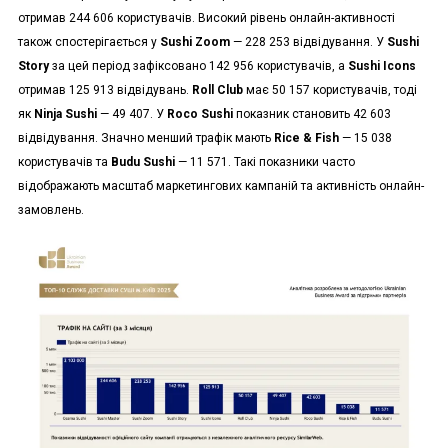
отримав 244 606 користувачів. Високий рівень онлайн-активності
також спостерігається у
Sushi Zoom
— 228 253 відвідування. У
Sushi
Story
за цей період зафіксовано 142 956 користувачів, а
Sushi Icons
отримав 125 913 відвідувань.
Roll Club
має 50 157 користувачів, тоді
як
Ninja Sushi
— 49 407. У
Roco Sushi
показник становить 42 603
відвідування. Значно менший трафік мають
Rice & Fish
— 15 038
користувачів та
Budu Sushi
— 11 571. Такі показники часто
відображають масштаб маркетингових кампаній та активність онлайн-
замовлень.