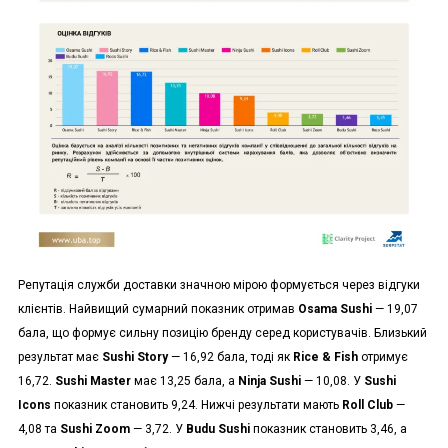
Репутація служби доставки значною мірою формується через відгуки
клієнтів. Найвищий сумарний показник отримав
Osama Sushi
— 19,07
бала, що формує сильну позицію бренду серед користувачів. Близький
результат має
Sushi Story
— 16,92 бала, тоді як
Rice & Fish
отримує
16,72.
Sushi Master
має 13,25 бала, а
Ninja Sushi
— 10,08. У
Sushi
Icons
показник становить 9,24. Нижчі результати мають
Roll Club
—
4,08 та
Sushi Zoom
— 3,72. У
Budu Sushi
показник становить 3,46, а