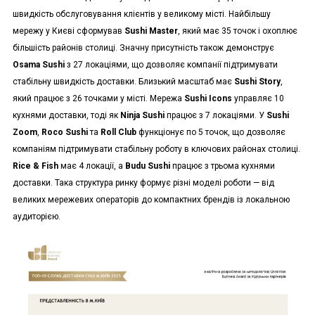
швидкість обслуговування клієнтів у великому місті. Найбільшу
мережу у Києві сформував
Sushi Master
, який має 35 точок і охоплює
більшість районів столиці. Значну присутність також демонструє
Osama Sushi
з 27 локаціями, що дозволяє компанії підтримувати
стабільну швидкість доставки. Близький масштаб має
Sushi Story
,
який працює з 26 точками у місті. Мережа
Sushi Icons
управляє 10
кухнями доставки, тоді як
Ninja Sushi
працює з 7 локаціями. У
Sushi
Zoom
,
Roco Sushi
та
Roll Club
функціонує по 5 точок, що дозволяє
компаніям підтримувати стабільну роботу в ключових районах столиці.
Rice & Fish
має 4 локації, а
Budu Sushi
працює з трьома кухнями
доставки. Така структура ринку формує різні моделі роботи — від
великих мережевих операторів до компактних брендів із локальною
аудиторією.