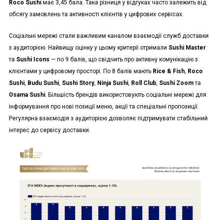
Roco Sushi
має 3,45 бала. Така різниця у відгуках часто залежить від
обсягу замовлень та активності клієнтів у цифрових сервісах.
Соціальні мережі стали важливим каналом взаємодії служб доставки
з аудиторією. Найвищу оцінку у цьому критерії отримали
Sushi Master
та
Sushi Icons
— по 9 балів, що свідчить про активну комунікацію з
клієнтами у цифровому просторі. По 8 балів мають
Rice & Fish
,
Roco
Sushi
,
Budu Sushi
,
Sushi Story
,
Ninja Sushi
,
Roll Club
,
Sushi Zoom
та
Osama Sushi
. Більшість брендів використовують соціальні мережі для
інформування про нові позиції меню, акції та спеціальні пропозиції.
Регулярна взаємодія з аудиторією дозволяє підтримувати стабільний
інтерес до сервісу доставки.