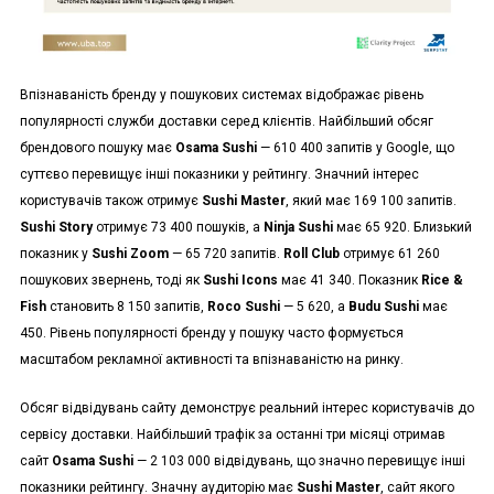
Впізнаваність бренду у пошукових системах відображає рівень
популярності служби доставки серед клієнтів. Найбільший обсяг
брендового пошуку має
Osama Sushi
— 610 400 запитів у Google, що
суттєво перевищує інші показники у рейтингу. Значний інтерес
користувачів також отримує
Sushi Master
, який має 169 100 запитів.
Sushi Story
отримує 73 400 пошуків, а
Ninja Sushi
має 65 920. Близький
показник у
Sushi Zoom
— 65 720 запитів.
Roll Club
отримує 61 260
пошукових звернень, тоді як
Sushi Icons
має 41 340. Показник
Rice &
Fish
становить 8 150 запитів,
Roco Sushi
— 5 620, а
Budu Sushi
має
450. Рівень популярності бренду у пошуку часто формується
масштабом рекламної активності та впізнаваністю на ринку.
Обсяг відвідувань сайту демонструє реальний інтерес користувачів до
сервісу доставки. Найбільший трафік за останні три місяці отримав
сайт
Osama Sushi
— 2 103 000 відвідувань, що значно перевищує інші
показники рейтингу. Значну аудиторію має
Sushi Master
, сайт якого