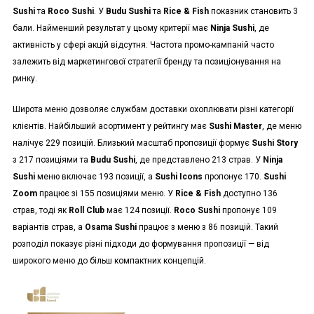
Sushi
та
Roco Sushi
. У
Budu Sushi
та
Rice & Fish
показник становить 3
бали. Найменший результат у цьому критерії має
Ninja Sushi
, де
активність у сфері акцій відсутня. Частота промо-кампаній часто
залежить від маркетингової стратегії бренду та позиціонування на
ринку.
Широта меню дозволяє службам доставки охоплювати різні категорії
клієнтів. Найбільший асортимент у рейтингу має
Sushi Master
, де меню
налічує 229 позицій. Близький масштаб пропозиції формує
Sushi Story
з 217 позиціями та
Budu Sushi
, де представлено 213 страв. У
Ninja
Sushi
меню включає 193 позиції, а
Sushi Icons
пропонує 170.
Sushi
Zoom
працює зі 155 позиціями меню. У
Rice & Fish
доступно 136
страв, тоді як
Roll Club
має 124 позиції.
Roco Sushi
пропонує 109
варіантів страв, а
Osama Sushi
працює з меню з 86 позицій. Такий
розподіл показує різні підходи до формування пропозиції — від
широкого меню до більш компактних концепцій.