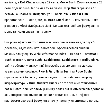
варіанту, а
Roll Club
пропонує 29 сетів. Меню
Sushi Zoom
включає 23
сети, тоді як
Sushi Icons
має 22 варіанти.
Ninja Sushi
працює з 16
сетами, а
Osama Sushi
пропонує 15 варіантів. У
Rice & Fish
представлено 13 сетів, тоді як
Roco Sushi
має 10 комбінацій. Така
різниця у виборі відображає різні підходи компаній до формування
меню та позиціонування на ринку.
Цифрова ефективність сайтів має ключове значення для служб
доставки, адже більшість замовлень оформлюється онлайн.
Максимальну оцінку Web Performance Index — 10 балів — отримали
Sushi Master
,
Osama Sushi
,
Sushi Icons
,
Sushi Story
та
Roll Club
, чиї
сайти забезпечують зручний інтерфейс замовлення та швидке
завантаження сторінок.
Rice & Fish
,
Ninja Sushi
та
Roco Sushi
отримали по 9 балів, що також свідчить про стабільну цифрову
інфраструктуру. У
Budu Sushi
та
Sushi Zoom
показник становить 8
балів. Навіть при невеликій різниці у балах більшість сервісів доставки
активно розвивають онлайн-канали продажів. Саме цифрові
платформи сьогодні формують значну частину клієнтського потоку.