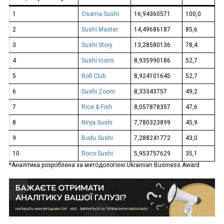
1
Osama Sushi
16,94360571
100,0
2
Sushi Master
14,49686187
85,6
3
Sushi Story
13,28580136
78,4
4
Sushi Icons
8,935990186
52,7
5
Roll Club
8,924101645
52,7
6
Sushi Zoom
8,33343757
49,2
7
Riсe & Fish
8,057878357
47,6
8
Ninja Sushi
7,780323899
45,9
9
Budu Sushi
7,288241772
43,0
10
Roco Sushi
5,953757629
35,1
*Аналітика розроблена за методологією Ukrainian Business Award