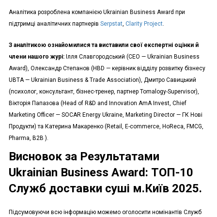
Аналітика розроблена компанією Ukrainian Business Award при
підтримці аналітичних партнерів
Serpstat
,
Clarity Project
.
З аналітикою ознайомилися та виставили свої експертні оцінки й
члени нашого журі:
Ілля Славгородський (СЕО — Ukrainian Business
Award), Олександр Степанов (HBD — керівник відділу розвитку бізнесу
UBTA — Ukrainian Business & Trade Association), Дмитро Савицький
(психолог, консультант, бізнес-тренер, партнер Tomalogy-Supervisor),
Вікторія Папазова (Head of R&D and Innovation AmA Invest, Chief
Marketing Officer — SOCAR Energy Ukraine, Marketing Director — ГК Нові
Продукти) та Катерина Макаренко (Retail, E-commerce, HoReca, FMCG,
Pharma, B2B ).
Висновок за Результатами
Ukrainian Business Award: ТОП-10
Служб доставки суші м.Київ 2025.
Підсумовуючи всю інформацію можемо оголосити номінантів Служб