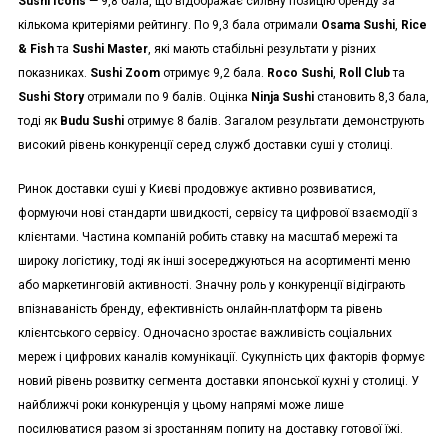
Sushi Icons
— 9,8 бала, що відображає сильну позицію бренду за
кількома критеріями рейтингу. По 9,3 бала отримали
Osama Sushi
,
Rice
& Fish
та
Sushi Master
, які мають стабільні результати у різних
показниках.
Sushi Zoom
отримує 9,2 бала.
Roco Sushi
,
Roll Club
та
Sushi Story
отримали по 9 балів. Оцінка
Ninja Sushi
становить 8,3 бала,
тоді як
Budu Sushi
отримує 8 балів. Загалом результати демонструють
високий рівень конкуренції серед служб доставки суші у столиці.
Ринок доставки суші у Києві продовжує активно розвиватися,
формуючи нові стандарти швидкості, сервісу та цифрової взаємодії з
клієнтами. Частина компаній робить ставку на масштаб мережі та
широку логістику, тоді як інші зосереджуються на асортименті меню
або маркетинговій активності. Значну роль у конкуренції відіграють
впізнаваність бренду, ефективність онлайн-платформ та рівень
клієнтського сервісу. Одночасно зростає важливість соціальних
мереж і цифрових каналів комунікації. Сукупність цих факторів формує
новий рівень розвитку сегмента доставки японської кухні у столиці. У
найближчі роки конкуренція у цьому напрямі може лише
посилюватися разом зі зростанням попиту на доставку готової їжі.