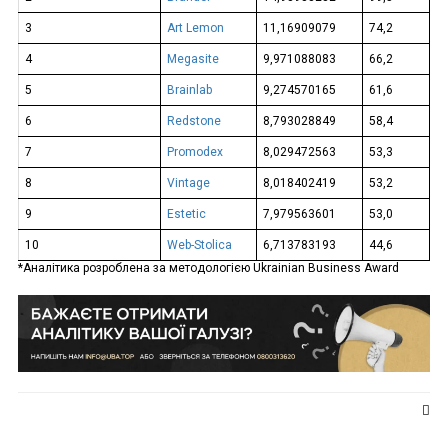
3
Art Lemon
11,16909079
74,2
4
Megasite
9,971088083
66,2
5
Brainlab
9,274570165
61,6
6
Redstone
8,793028849
58,4
7
Promodex
8,029472563
53,3
8
Vintage
8,018402419
53,2
9
Estetic
7,979563601
53,0
10
Web-Stolica
6,713783193
44,6
*Аналітика розроблена за методологією Ukrainian Business Award