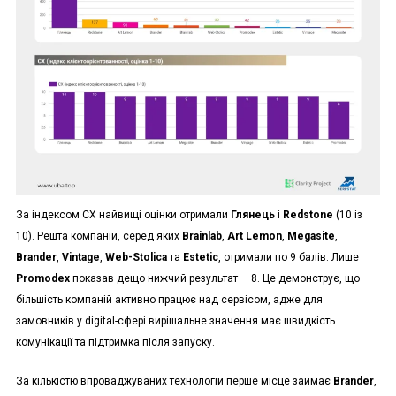
За індексом CX найвищі оцінки отримали
Глянець
і
Redstone
(10 із
10). Решта компаній, серед яких
Brainlab
,
Art Lemon
,
Megasite
,
Brander
,
Vintage
,
Web-Stolica
та
Estetic
, отримали по 9 балів. Лише
Promodex
показав дещо нижчий результат — 8. Це демонструє, що
більшість компаній активно працює над сервісом, адже для
замовників у digital-сфері вирішальне значення має швидкість
комунікації та підтримка після запуску.
За кількістю впроваджуваних технологій перше місце займає
Brander
,