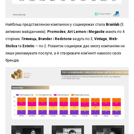
Найбільш представленою компанією у соцмережах стала
Brainlab
(5
активних майданчиків).
Promodex
,
Art Lemon
і
Megasite
мають по 4
сторінки.
Глянець
,
Brander
і
Redstone
ведуть по 3,
Vintage
,
Web-
Stolica
та
Estetic
— по 2. Розвиток соцмереж дає змогу компаніям не
лише рекламувати послуги, а й створювати ком’юніті навколо своїх
брендів.