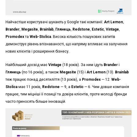
Найчастіше користувачі шукають у Google такі компанії:
Art Lemon
,
Brander
,
Megasite
,
Brainlab
,
Глянець
,
Redstone
,
Estetic
,
Vintage
,
Promodex
та
Web-Stolica
. Висока кількість пошукових запитів
демонструє рівень впізнаваності, що напряму впливає на залучення
нових клієнтів і розширення бізнесу.
Найбільший досвід має
Vintage
(18 років). За ним ідуть
Brander
і
Глянець
(по 16 років), а також
Megasite
(15) і
Art Lemon
(13).
Brainlab
теж працює понад десятиліття (13 років), а
Promodex
— 12.
Web-
Stolica
має 11 років,
Redstone
— 9, а
Estetic
— 6. Чим довше компанія
працює, тим міцніші її позиції та довіра клієнтів, проте молоді бренди
часто приносять більше інновацій.