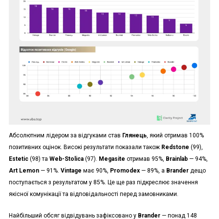
Абсолютним лідером за відгуками став
Глянець
, який отримав 100%
позитивних оцінок. Високі результати показали також
Redstone
(99),
Estetic
(98) та
Web-Stolica
(97).
Megasite
отримав 95%,
Brainlab
— 94%,
Art Lemon
— 91%.
Vintage
має 90%,
Promodex
— 89%, а
Brander
дещо
поступається з результатом у 85%. Це ще раз підкреслює значення
якісної комунікації та відповідальності перед замовниками.
Найбільший обсяг відвідувань зафіксовано у
Brander
— понад 148