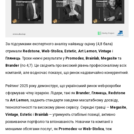
За підсумками експертного аналізу найвищу оцінку (4,8 бала)
отримали
Redstone
,
Web-Stolica
,
Estetic
,
Art Lemon
,
Vintage
і
Глянець
. Трохи нижчі результати у
Promodex
,
Brainlab
,
Megasite
та
Brander
(по 4,7). Це свідчить про високий рівень професіоналізму всіх
компаній, але водночас показує, що ринок надзвичайно конкурентний.
Рейтинг 2025 року демонструє, що український ринок web-розробки
сформував чітку ієрархію. Лідери, такі як
Brander
,
Глянець
,
Redstone
та
Art Lemon
, задають стандарти завдяки масштабному досвіду,
технологічності та високому рівню сервісу. Середні гравці —
Megasite
,
Vintage
,
Estetic
і
Brainlab
— утримують стабільні позиції, активно
розвиваючи портфоліо та впізнаваність. Новачки та компанії з
меншими обсягами послуг, як
Promodex
чи
Web-Stolica
, теж