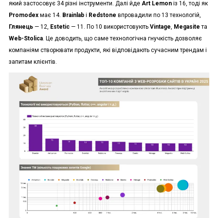
який застосовує 34 різні інструменти. Далі йде
Art Lemon
із 16, тоді як
Promodex
має 14.
Brainlab
і
Redstone
впровадили по 13 технологій,
Глянець
— 12,
Estetic
— 11. По 10 використовують
Vintage
,
Megasite
та
Web-Stolica
. Це доводить, що саме технологічна гнучкість дозволяє
компаніям створювати продукти, які відповідають сучасним трендам і
запитам клієнтів.