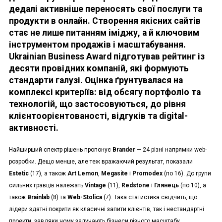
дедалі активніше переносять свої послуги та
продукти в онлайн. Створення якісних сайтів
стає не лише питанням іміджу, а й ключовим
інструментом продажів і масштабування.
Ukrainian Business Award підготував рейтинг із
десяти провідних компаній, які формують
стандарти галузі. Оцінка ґрунтувалася на
комплексі критеріїв: від обсягу портфоліо та
технологій, що застосовуються, до рівня
клієнтоорієнтованості, відгуків та digital-
активності.
Найширший спектр рішень пропонує
Brander
— 24 різні напрямки web-
розробки. Дещо менше, але теж вражаючий результат, показали
Estetic
(17), а також
Art Lemon
,
Megasite
і
Promodex
(по 16). До групи
сильних гравців належать
Vintage
(11),
Redstone
і
Глянець
(по 10), а
також
Brainlab
(8) та
Web-Stolica
(7). Така статистика свідчить, що
лідери здатні покрити як класичні запити клієнтів, так і нестандартні
проекти, завдяки чому залучають бізнеси різного масштабу.