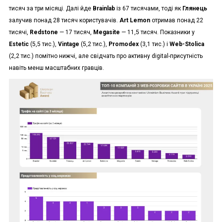
тисяч за три місяці. Далі йде
Brainlab
із 67 тисячами, тоді як
Глянець
залучив понад 28 тисяч користувачів.
Art Lemon
отримав понад 22
тисячі,
Redstone
— 17 тисяч,
Megasite
— 11,5 тисяч. Показники у
Estetic
(5,5 тис.),
Vintage
(5,2 тис.),
Promodex
(3,1 тис.) і
Web-Stolica
(2,2 тис.) помітно нижчі, але свідчать про активну digital-присутність
навіть менш масштабних гравців.