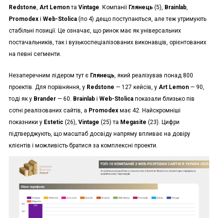
Redstone
,
Art Lemon
та
Vintage
. Компанії
Глянець
(5),
Brainlab
,
Promodex
і
Web-Stolica
(по 4) дещо поступаються, але теж утримують
стабільні позиції. Це означає, що ринок має як універсальних
постачальників, так і вузькоспеціалізованих виконавців, орієнтованих
на певні сегменти.
Незаперечним лідером тут є
Глянець
, який реалізував понад 800
проектів. Для порівняння, у
Redstone
— 127 кейсів, у
Art Lemon
— 90,
тоді як у
Brander
— 60.
Brainlab
і
Web-Stolica
показали близько пів
сотні реалізованих сайтів, а
Promodex
має 42. Найскромніші
показники у
Estetic
(26),
Vintage
(25) та
Megasite
(23). Цифри
підтверджують, що масштаб досвіду напряму впливає на довіру
клієнтів і можливість братися за комплексні проекти.