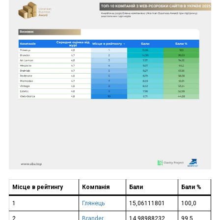
Місце в рейтингу
Компанія
Бали
Бали %
1
Глянець
15,06111801
100,0
2
Brander
14,98988232
99,5