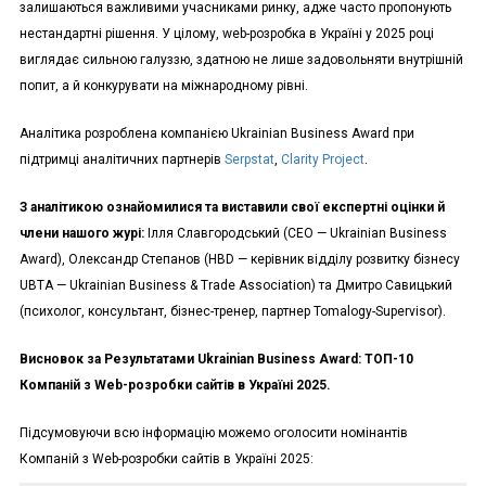
залишаються важливими учасниками ринку, адже часто пропонують
нестандартні рішення. У цілому, web-розробка в Україні у 2025 році
виглядає сильною галуззю, здатною не лише задовольняти внутрішній
попит, а й конкурувати на міжнародному рівні.
Аналітика розроблена компанією Ukrainian Business Award при
підтримці аналітичних партнерів
Serpstat
,
Clarity Project
.
З аналітикою ознайомилися та виставили свої експертні оцінки й
члени нашого журі:
Ілля Славгородський (СЕО — Ukrainian Business
Award), Олександр Степанов (HBD — керівник відділу розвитку бізнесу
UBTA — Ukrainian Business & Trade Association) та Дмитро Савицький
(психолог, консультант, бізнес-тренер, партнер Tomalogy-Supervisor).
Висновок за Результатами Ukrainian Business Award:
ТОП-10
Компаній з Web-розробки сайтів в Україні 2025.
Підсумовуючи всю інформацію можемо оголосити номінантів
Компаній з Web-розробки сайтів в Україні 2025: