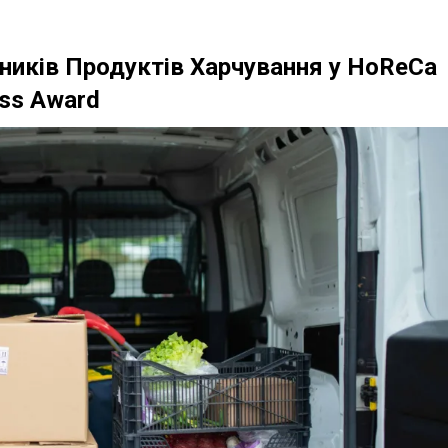
ників Продуктів Харчування у HoReCa
ess Award