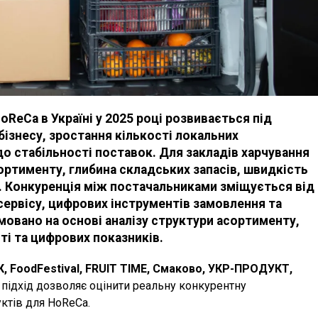
ReCa в Україні у 2025 році розвивається під
ізнесу, зростання кількості локальних
до стабільності поставок. Для закладів харчування
ртименту, глибина складських запасів, швидкість
і. Конкуренція між постачальниками зміщується від
ервісу, цифрових інструментів замовлення та
мовано на основі аналізу структури асортименту,
сті та цифрових показників.
, FoodFestival, FRUIT TIME, Смаково, УКР-ПРОДУКТ,
й підхід дозволяє оцінити реальну конкурентну
ктів для HoReCa.