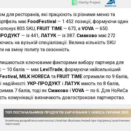
м для ресторанів, які працюють із різними меню та
портфель має
FoodFestival
— 1 452 позиції, формуючи один
ропонує 805 SKU,
FRUIT TIME
— 673, а
VOVA
— 650.
ПРОДУКТ
— із 441,
ЛАТУК
— із 387.
Смаково
має 272
чись на вузькій спеціалізації. Велика кількість SKU
 на зміну попиту та сезонність.
 залишаються ключовими факторами вибору партнера для
 — 10 балів — має
LeviTrade
, формуючи найсильніший
Festival, MILK HORECA
та
FRUIT TIME
отримали по 9 балів,
 надійності.
УКР-ПРОДУКТ
і
ЛАТУК
мають по 8 балів,
римав 7 балів, тоді як
Смаково
і
VOVA
— по 6. Для HoReCa
сть комунікації визначають довгострокове партнерство.