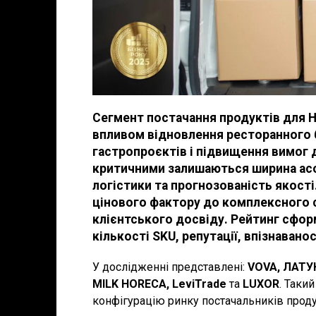
Сегмент постачання продуктів для Ho
впливом відновлення ресторанного б
гастропроєктів і підвищення вимог 
критичними залишаються ширина асо
логістики та прогнозованість якост
цінового фактору до комплексного с
клієнтського досвіду. Рейтинг сфор
кількості SKU, репутації, впізнавано
У дослідженні представлені:
VOVA, ЛАТУК
MILK HORECA, LeviTrade
та
LUXOR
. Таки
конфігурацію ринку постачальників проду