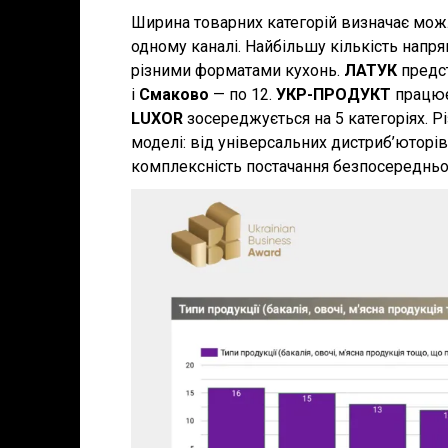
Ширина товарних категорій визначає мож
одному каналі. Найбільшу кількість напр
різними форматами кухонь.
ЛАТУК
предст
і
Смаково
— по 12.
УКР-ПРОДУКТ
працює
LUXOR
зосереджується на 5 категоріях. Рі
моделі: від універсальних дистриб’юторі
комплексність постачання безпосередньо 