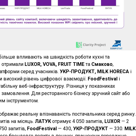
більше впливають на швидкість роботи кухні та
в отримали
LUXOR, VOVA, FRUIT TIME
та
Смаково
,
тформи серед учасників.
УКР-ПРОДУКТ, MILK HORECA
і
и високий рівень цифрової взаємодії.
FoodFestival
і
табільну веб-інфраструктуру. Різниця у показниках
 замовлення. Для ресторанного бізнесу зручний сайт або
им інструментом.
бражає реальну впізнаваність постачальника серед ринку.
питів на місяць.
ЛАТУК
отримує 4 050 запитів,
LUXOR
— 2
750 запитів,
FoodFestival
— 430,
УКР-ПРОДУКТ
— 330.
MILK
ого брендовго попиту в пошуку, працюючи переважно