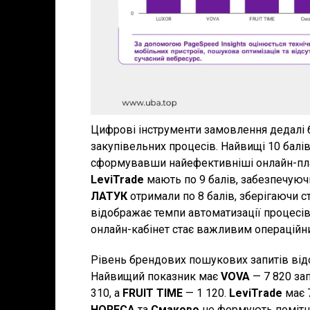
Цифрові інструменти замовлення дедалі 
закупівельних процесів. Найвищі 10 балі
сформувавши найефективніші онлайн-пла
LeviTrade
мають по 9 балів, забезпечуюч
ЛАТУК
отримали по 8 балів, зберігаючи с
відображає темпи автоматизації процесів
онлайн-кабінет стає важливим операційн
Рівень брендових пошукових запитів відо
Найвищий показник має
VOVA
— 7 820 за
310, а
FRUIT TIME
— 1 120.
LeviTrade
має 
HORECA
та
Смаково
не формують помітн