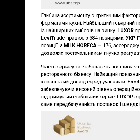
Глибина асортименту є критичним факторо
форматами кухні. Найбільший товарний 
із найширших виборів на ринку.
LUXOR
п
LeviTrade
працює з 584 позиціями,
УКР-
позиції, а
MILK HORECA
— 176, зосереджую
дозволяє постачальникам гнучко реагувати
Якість сервісу та стабільність поставок
ресторанного бізнесу. Найвищий показник
клієнтський досвід серед учасників.
Food
забезпечуючи високий рівень операційної
підтримуючи стабільний сервіс.
LUXOR
от
саме передбачуваність поставок і швидкі