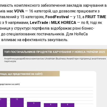
ливість комплексного забезпечення закладів харчування в
ямів має
VOVA
— 16 категорій, що дозволяє працювати з
авлений у 15 категоріях,
FoodFestival
— у 13, а
FRUIT TIME
 з 9 напрямами,
LeviTrade
і
MILK HORECA
— по 8, тоді як
зниця у структурі портфелів відображає різні бізнес-
в до спеціалізованих постачальників. Для HoReCa
впливає на ефективність закупівель.