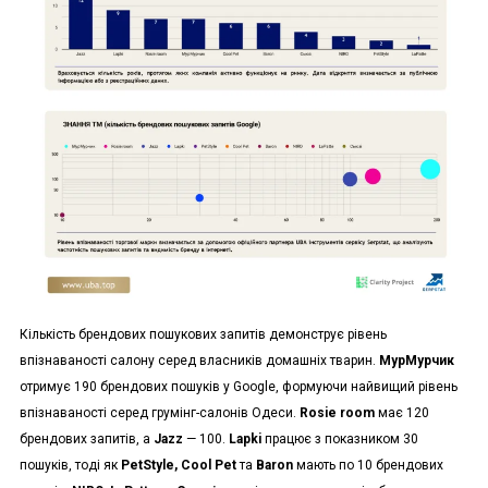
Кількість брендових пошукових запитів демонструє рівень
впізнаваності салону серед власників домашніх тварин.
МурМурчик
отримує 190 брендових пошуків у Google, формуючи найвищий рівень
впізнаваності серед грумінг-салонів Одеси.
Rosie room
має 120
брендових запитів, а
Jazz
— 100.
Lapki
працює з показником 30
пошуків, тоді як
PetStyle, Cool Pet
та
Baron
мають по 10 брендових