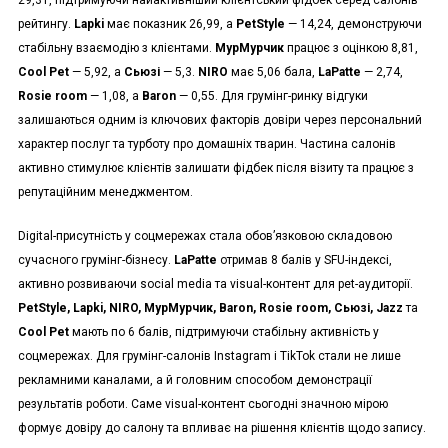
рейтингу.
Lapki
має показник 26,99, а
PetStyle
— 14,24, демонструючи
стабільну взаємодію з клієнтами.
МурМурчик
працює з оцінкою 8,81,
Cool Pet
— 5,92, а
Сьюзі
— 5,3.
NIRO
має 5,06 бала,
LaPatte
— 2,74,
Rosie room
— 1,08, а
Baron
— 0,55. Для грумінг-ринку відгуки
залишаються одним із ключових факторів довіри через персональний
характер послуг та турботу про домашніх тварин. Частина салонів
активно стимулює клієнтів залишати фідбек після візиту та працює з
репутаційним менеджментом.
Digital-присутність у соцмережах стала обов’язковою складовою
сучасного грумінг-бізнесу.
LaPatte
отримав 8 балів у SFU-індексі,
активно розвиваючи social media та visual-контент для pet-аудиторії.
PetStyle, Lapki, NIRO, МурМурчик, Baron, Rosie room, Сьюзі, Jazz
та
Cool Pet
мають по 6 балів, підтримуючи стабільну активність у
соцмережах. Для грумінг-салонів Instagram і TikTok стали не лише
рекламними каналами, а й головним способом демонстрації
результатів роботи. Саме visual-контент сьогодні значною мірою
формує довіру до салону та впливає на рішення клієнтів щодо запису.