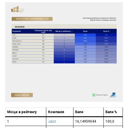
Місце в рейтингу
Компанія
Бали
Бали %
1
Jazz
16,14959044
100,0