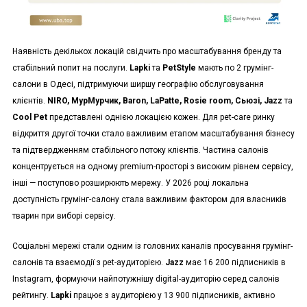
Наявність декількох локацій свідчить про масштабування бренду та
стабільний попит на послуги.
Lapki
та
PetStyle
мають по 2 грумінг-
салони в Одесі, підтримуючи ширшу географію обслуговування
клієнтів.
NIRO, МурМурчик, Baron, LaPatte, Rosie room, Сьюзі, Jazz
та
Cool Pet
представлені однією локацією кожен. Для pet-care ринку
відкриття другої точки стало важливим етапом масштабування бізнесу
та підтвердженням стабільного потоку клієнтів. Частина салонів
концентрується на одному premium-просторі з високим рівнем сервісу,
інші — поступово розширюють мережу. У 2026 році локальна
доступність грумінг-салону стала важливим фактором для власників
тварин при виборі сервісу.
Соціальні мережі стали одним із головних каналів просування грумінг-
салонів та взаємодії з pet-аудиторією.
Jazz
має 16 200 підписників в
Instagram, формуючи найпотужнішу digital-аудиторію серед салонів
рейтингу.
Lapki
працює з аудиторією у 13 900 підписників, активно