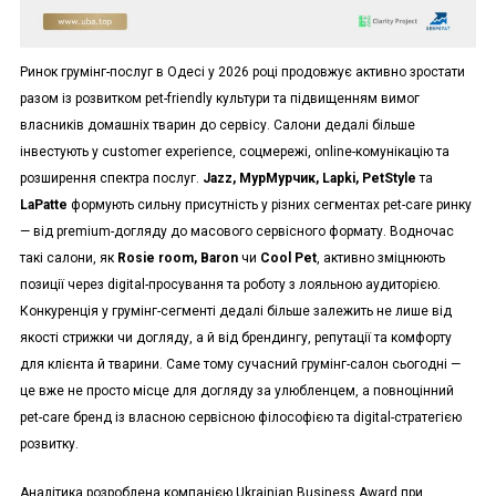
Ринок грумінг-послуг в Одесі у 2026 році продовжує активно зростати
разом із розвитком pet-friendly культури та підвищенням вимог
власників домашніх тварин до сервісу. Салони дедалі більше
інвестують у customer experience, соцмережі, online-комунікацію та
розширення спектра послуг.
Jazz, МурМурчик, Lapki, PetStyle
та
LaPatte
формують сильну присутність у різних сегментах pet-care ринку
— від premium-догляду до масового сервісного формату. Водночас
такі салони, як
Rosie room, Baron
чи
Cool Pet
, активно зміцнюють
позиції через digital-просування та роботу з лояльною аудиторією.
Конкуренція у грумінг-сегменті дедалі більше залежить не лише від
якості стрижки чи догляду, а й від брендингу, репутації та комфорту
для клієнта й тварини. Саме тому сучасний грумінг-салон сьогодні —
це вже не просто місце для догляду за улюбленцем, а повноцінний
pet-care бренд із власною сервісною філософією та digital-стратегією
розвитку.
Аналітика розроблена компанією Ukrainian Business Award при