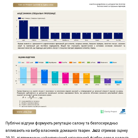
Публічні відгуки формують репутацію салону та безпосередньо
впливають на вибір власників домашніх тварин.
Jazz
отримав оцінку
29,31, підтримуючи найактивніший клієнтський фідбек серед салонів