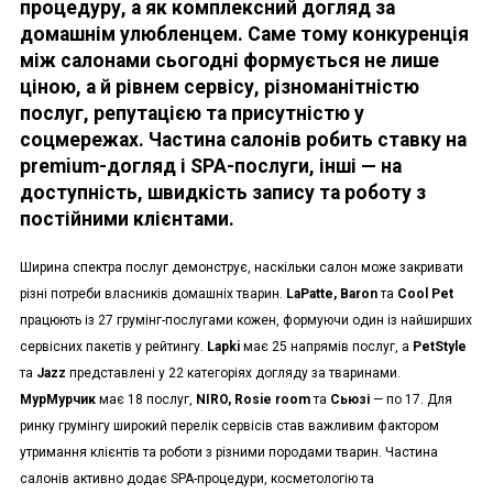
процедуру, а як комплексний догляд за
домашнім улюбленцем. Саме тому конкуренція
між салонами сьогодні формується не лише
ціною, а й рівнем сервісу, різноманітністю
послуг, репутацією та присутністю у
соцмережах. Частина салонів робить ставку на
premium-догляд і SPA-послуги, інші — на
доступність, швидкість запису та роботу з
постійними клієнтами.
Ширина спектра послуг демонструє, наскільки салон може закривати
різні потреби власників домашніх тварин.
LaPatte, Baron
та
Cool Pet
працюють із 27 грумінг-послугами кожен, формуючи один із найширших
сервісних пакетів у рейтингу.
Lapki
має 25 напрямів послуг, а
PetStyle
та
Jazz
представлені у 22 категоріях догляду за тваринами.
МурМурчик
має 18 послуг,
NIRO, Rosie room
та
Сьюзі
— по 17. Для
ринку грумінгу широкий перелік сервісів став важливим фактором
утримання клієнтів та роботи з різними породами тварин. Частина
салонів активно додає SPA-процедури, косметологію та