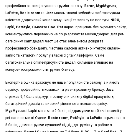
професійного позиціонування грумінг-салону.
Baron, МурМурчик,
LaPatte, Rosie room
та
Jazz
мають власні вебсайти, забезпечуючи
клієнтам додатковий канал комунікації та запису на послуги.
NIRO,
Lapki, PetStyle, Сьюзі
та
Cool Pet
наразі працюють без окремого сайту,
концентруючись переважно на соцмережах та месенджерах. Для pet-
care ринку сайт дедалі частіше стає елементом довіри та
професійного брендингу. Частина салонів активно інтегрує онлайн-
запис та каталоги послуг у власні digital-платформи. Саме
багатоканальна online-присутність дедалі сильніше впливає на
конкурентоспроможність грумінг-бізнесу.
Експертна оцінка враховує не лише популярність салону, а й якість
сервісу, професійність команди та рівень розвитку бренду.
Jazz
отримав 9,4 бала від журі, поєднуючи сильну digital-присутність,
багаторічний досвід та високий рівень клієнтського сервісу.
МурМурчик
і
Lapki
мають по 9 балів, підтримуючи стабільні позиції у
pet-care сегменті Одеси.
Rosie room, PetStyle
та
LaPatte
отримали по
8 балів, демонструючи сучасний підхід до грумінгу та роботи з
клієнтами.
Baron
і
Сьюзі
мають по 7,4 бала,
NIRO
— 7, а
Cool Pet
— 7