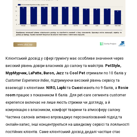
Клієнтський досвід у сфері грумінгу має особливе значення через
високий рівень довіри власників до салону та майстрів.
PetStyle,
МурМурчик, LaPatte, Baron, Jazz
та
Cool Pet
отримали по 10 балів у
Customer Experience Index
, підтримуючи високий рівень сервісу та
взаємодії з клієнтами.
NIRO, Lapki
та
Сьюзі
мають по 9 балів, а
Rosie
room
працює з показником 8 балів. Для pet-care сегмента customer
experience включає не лише якість стрижки чи догляду, а й
комунікацію з власником, комфорт тварини та атмосферу салону.
Частина салонів активно впроваджує персоналізований підхід та
онлайн-запис, інші концентруються на швидкому сервісі та лояльності
постійних клієнтів. Саме клієнтський досвід дедалі частіше стає