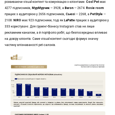
розвиваючи visual-контент та комунікацію з клієнтами.
Cool Pet
має
4277 підписників,
МурМурчик
— 3928, а
Baron
— 2674.
Rosie room
працює з аудиторією у 2656 підписників,
Сьюзі
— 2268, а
PetStyle
—
2108.
NIRO
має 923 підписники, тоді як
LaPatte
працює з аудиторією у
333 користувачі. Для грумінг-бізнесу Instagram став не лише
рекламним каналом, а й портфоліо робіт, що безпосередньо впливає
на довіру клієнтів. Саме visual-контент сьогодні формує значну
частину впізнаваності pet-салонів.