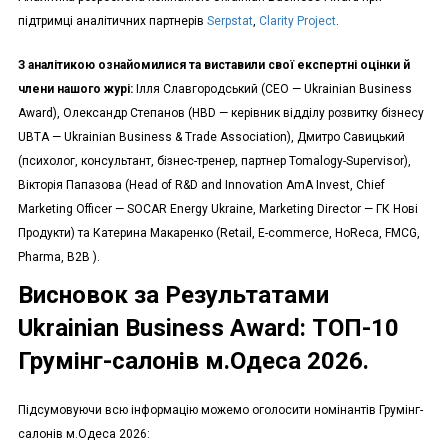
підтримці аналітичних партнерів
Serpstat
,
Clarity Project
.
З аналітикою ознайомилися та виставили свої експертні оцінки й
члени нашого журі:
Ілля Славгородський (СЕО — Ukrainian Business
Award), Олександр Степанов (HBD — керівник відділу розвитку бізнесу
UBTA — Ukrainian Business & Trade Association), Дмитро Савицький
(психолог, консультант, бізнес-тренер, партнер Tomalogy-Supervisor),
Вікторія Папазова (Head of R&D and Innovation AmA Invest, Chief
Marketing Officer — SOCAR Energy Ukraine, Marketing Director — ГК Нові
Продукти) та Катерина Макаренко (Retail, E-commerce, HoReca, FMCG,
Pharma, B2B ).
Висновок за Результатами
Ukrainian Business Award: ТОП-10
Грумінг-салонів м.Одеса 2026.
Підсумовуючи всю інформацію можемо оголосити номінантів Грумінг-
салонів м.Одеса 2026: