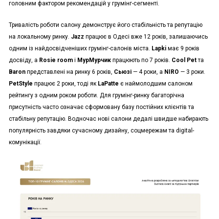
головним фактором рекомендацій у грумінг-сегменті.
Тривалість роботи салону демонструє його стабільність та репутацію
на локальному ринку.
Jazz
працює в Одесі вже 12 років, залишаючись
одним із найдосвідченіших грумінг-салонів міста.
Lapki
має 9 років
досвіду, а
Rosie room
і
МурМурчик
працюють по 7 років.
Cool Pet
та
Baron
представлені на ринку 6 років,
Сьюзі
— 4 роки, а
NIRO
— 3 роки.
PetStyle
працює 2 роки, тоді як
LaPatte
є наймолодшим салоном
рейтингу з одним роком роботи. Для грумінг-ринку багаторічна
присутність часто означає сформовану базу постійних клієнтів та
стабільну репутацію. Водночас нові салони дедалі швидше набирають
популярність завдяки сучасному дизайну, соцмережам та digital-
комунікації.