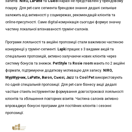
запитів.
NIRO, LaPatte
та
Сьюзі
наразі не представлені у брендовому
пошуку. Для pet-care сегмента брендове знання дедалі сильніше
залежить від активності у соцмережах, рекомендацій клієнтів та
online-присутності. Саме digital-комунікація сьогодні формує значну
частину локальної впізнаваності грумінг-салонів.
Програми лояльності та акційні пропозиції стали важливою частиною
конкуренції у грумінг-сегменті.
Lapki
працює з 3 видами акцій та
спеціальних пропозицій, активно залучаючи нових клієнтів через
систему бонусів та знижок.
PetStyle
та
Rosie room
мають по 2 акційні
формати, підтримуючи додаткову мотивацію для запису.
NIRO,
МурМурчик, LaPatte, Baron, Сьюзі, Jazz
та
Cool Pet
використовують
по одній спеціальній пропозиції. Для pet-care бізнесу акції дедалі
частіше стають інструментом формування довгострокової лояльності
клієнтів та збільшення повторних візитів. Частина салонів активно
впроваджує бонусні програми для постійних клієнтів і сезонні
пропозиції.