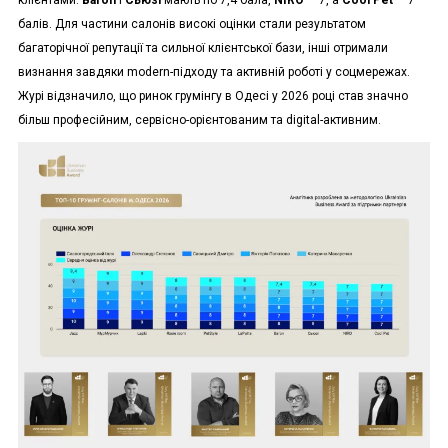
балів. Для частини салонів високі оцінки стали результатом
багаторічної репутації та сильної клієнтської бази, інші отримали
визнання завдяки modern-підходу та активній роботі у соцмережах.
Журі відзначило, що ринок грумінгу в Одесі у 2026 році став значно
більш професійним, сервісно-орієнтованим та digital-активним.