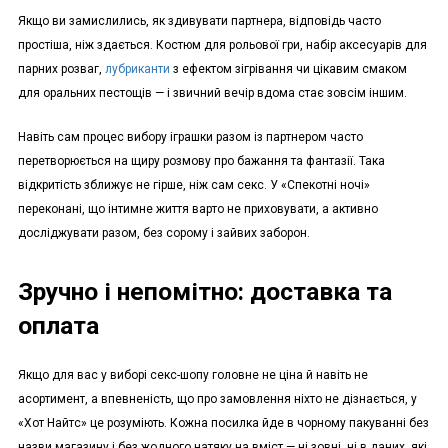
Якщо ви замислились, як здивувати партнера, відповідь часто
простіша, ніж здається. Костюм для рольової гри, набір аксесуарів для
парних розваг,
лубриканти
з ефектом зігрівання чи цікавим смаком
для оральних пестощів — і звичний вечір вдома стає зовсім іншим.
Навіть сам процес вибору іграшки разом із партнером часто
перетворюється на щиру розмову про бажання та фантазії. Така
відкритість зближує не гірше, ніж сам секс. У «Спекотні ночі»
переконані, що інтимне життя варто не приховувати, а активно
досліджувати разом, без сорому і зайвих заборон.
Зручно і непомітно: доставка та
оплата
Якщо для вас у виборі секс-шопу головне не ціна й навіть не
асортимент, а впевненість, що про замовлення ніхто не дізнається, у
«Хот Найтс» це розуміють. Кожна посилка йде в чорному пакуванні без
назви магазину і без жодного натяку на вміст — ні зовні, ні в даних, які