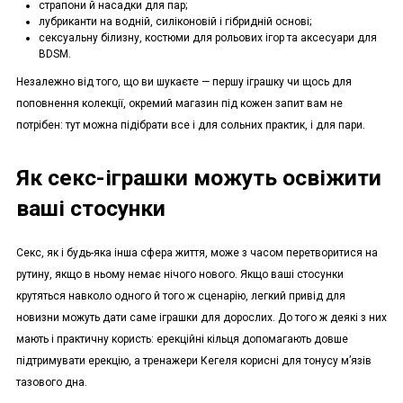
страпони й насадки для пар;
лубриканти на водній, силіконовій і гібридній основі;
сексуальну білизну, костюми для рольових ігор та аксесуари для
BDSM.
Незалежно від того, що ви шукаєте — першу іграшку чи щось для
поповнення колекції, окремий магазин під кожен запит вам не
потрібен: тут можна підібрати все і для сольних практик, і для пари.
Як секс-іграшки можуть освіжити
ваші стосунки
Секс, як і будь-яка інша сфера життя, може з часом перетворитися на
рутину, якщо в ньому немає нічого нового. Якщо ваші стосунки
крутяться навколо одного й того ж сценарію, легкий привід для
новизни можуть дати саме іграшки для дорослих. До того ж деякі з них
мають і практичну користь: ерекційні кільця допомагають довше
підтримувати ерекцію, а тренажери Кегеля корисні для тонусу м’язів
тазового дна.