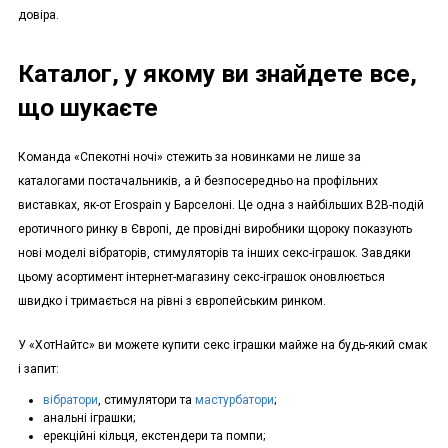
довіра.
Каталог, у якому ви знайдете все,
що шукаєте
Команда «Спекотні ночі» стежить за новинками не лише за
каталогами постачальників, а й безпосередньо на профільних
виставках, як-от Erospain у Барселоні. Це одна з найбільших B2B-подій
еротичного ринку в Європі, де провідні виробники щороку показують
нові моделі вібраторів, стимуляторів та інших секс-іграшок. Завдяки
цьому асортимент інтернет-магазину секс-іграшок оновлюється
швидко і тримається на рівні з європейським ринком.
У «ХотНайтс» ви можете купити секс іграшки майже на будь-який смак
і запит:
вібратори
, стимулятори та
мастурбатори
;
анальні іграшки;
ерекційні кільця, екстендери та помпи;