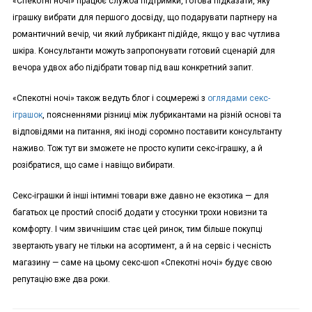
«Спекотні ночі» працює служба підтримки, готова підказати, яку
іграшку вибрати для першого досвіду, що подарувати партнеру на
романтичний вечір, чи який лубрикант підійде, якщо у вас чутлива
шкіра. Консультанти можуть запропонувати готовий сценарій для
вечора удвох або підібрати товар під ваш конкретний запит.
«Спекотні ночі» також ведуть блог і соцмережі з
оглядами секс-
іграшок
, поясненнями різниці між лубрикантами на різній основі та
відповідями на питання, які іноді соромно поставити консультанту
наживо. Тож тут ви зможете не просто купити секс-іграшку, а й
розібратися, що саме і навіщо вибирати.
Секс-іграшки й інші інтимні товари вже давно не екзотика — для
багатьох це простий спосіб додати у стосунки трохи новизни та
комфорту. І чим звичнішим стає цей ринок, тим більше покупці
звертають увагу не тільки на асортимент, а й на сервіс і чесність
магазину — саме на цьому секс-шоп «Спекотні ночі» будує свою
репутацію вже два роки.