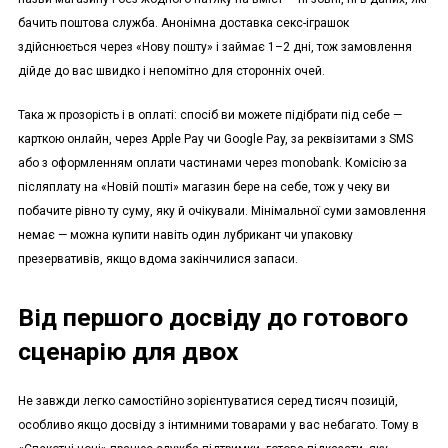
бачить поштова служба. Анонімна доставка секс-іграшок
здійснюється через «Нову пошту» і займає 1–2 дні, тож замовлення
дійде до вас швидко і непомітно для сторонніх очей.
Така ж прозорість і в оплаті: спосіб ви можете підібрати під себе —
карткою онлайн, через Apple Pay чи Google Pay, за реквізитами з SMS
або з оформленням оплати частинами через monobank. Комісію за
післяплату на «Новій пошті» магазин бере на себе, тож у чеку ви
побачите рівно ту суму, яку й очікували. Мінімальної суми замовлення
немає — можна купити навіть один лубрикант чи упаковку
презервативів, якщо вдома закінчилися запаси.
Від першого досвіду до готового
сценарію для двох
Не завжди легко самостійно зорієнтуватися серед тисяч позицій,
особливо якщо досвіду з інтимними товарами у вас небагато. Тому в