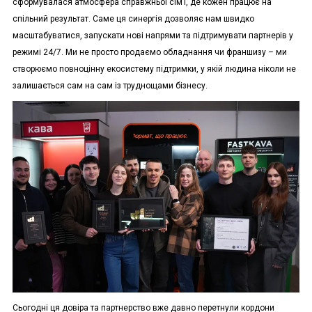
сформувалася атмосфера справжньої сімʼї, де кожен працює на
спільний результат. Саме ця синергія дозволяє нам швидко
масштабуватися, запускати нові напрями та підтримувати партнерів у
режимі 24/7. Ми не просто продаємо обладнання чи франшизу – ми
створюємо повноцінну екосистему підтримки, у якій людина ніколи не
залишається сам на сам із труднощами бізнесу.
Сьогодні ця довіра та партнерство вже давно перетнули кордони