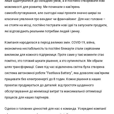
лише адаптуватися до складних умов, а й постійно створювати нові
можливості для розвитку. Ми починали з кавʼярень
самообслуговування, але сьогодні наші проєкти значно ширші за
класичне уявлення про вендинг чи франчайзинг. Для нас головне –
не стояти на місці, постійно тестувати нові ідеї та запускати продукти,
які відповідають реальним потребам людей і ринку.
Компанія народилася в період великих змін. COVID-19, війна,
економічна нестабільність та постійні блекаути стали серйозним
викликом для кожного підприємця. Проте саме у такі моменти стає
помітно, хто готовий шукати рішення, а хто зупиняється. Ми обрали
шлях трансформації. Саме під час відключень світла була створена
система автономної роботи “Fastkava Battery”, яка дозволяє кав’ярням
працювати без електроенергії до 8 годин. Кожне рішення в наших
проєктах продумується до деталей: від простоти щоденного
обслуговування до мінімізації витрат та максимальної оптимізації
процесів для наших партнерів.
Однією з головних цінностей для нас є команда. Усередині компанії