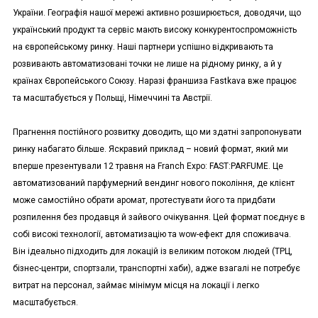
України. Географія нашої мережі активно розширюється, доводячи, що
український продукт та сервіс мають високу конкурентоспроможність
на європейському ринку. Наші партнери успішно відкривають та
розвивають автоматизовані точки не лише на рідному ринку, а й у
країнах Європейського Союзу. Наразі франшиза Fastkava вже працює
та масштабується у Польщі, Німеччині та Австрії.
Прагнення постійного розвитку доводить, що ми здатні запропонувати
ринку набагато більше. Яскравий приклад – новий формат, який ми
вперше презентували 12 травня на Franch Expo: FAST:PARFUME. Це
автоматизований парфумерний вендинг нового покоління, де клієнт
може самостійно обрати аромат, протестувати його та придбати
розпилення без продавця й зайвого очікування. Цей формат поєднує в
собі високі технології, автоматизацію та wow-ефект для споживача.
Він ідеально підходить для локацій із великим потоком людей (ТРЦ,
бізнес-центри, спортзали, транспортні хаби), адже взагалі не потребує
витрат на персонал, займає мінімум місця на локації і легко
масштабується.