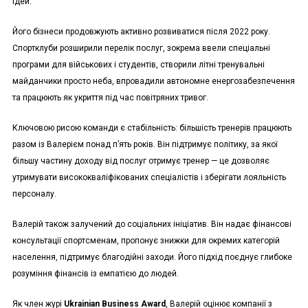
ідей.
Його бізнеси продовжують активно розвиватися після 2022 року.
Спортклуби розширили перелік послуг, зокрема ввели спеціальні
програми для військових і студентів, створили літні тренувальні
майданчики просто неба, впровадили автономне енергозабезпечення
та працюють як укриття під час повітряних тривог.
Ключовою рисою команди є стабільність: більшість тренерів працюють
разом із Валерієм понад п’ять років. Він підтримує політику, за якої
більшу частину доходу від послуг отримує тренер — це дозволяє
утримувати висококваліфікованих спеціалістів і зберігати лояльність
персоналу.
Валерій також залучений до соціальних ініціатив. Він надає фінансові
консультації спортсменам, пропонує знижки для окремих категорій
населення, підтримує благодійні заходи. Його підхід поєднує глибоке
розуміння фінансів із емпатією до людей.
Як член журі
Ukrainian Business Award
, Валерій оцінює компанії з