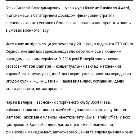
Голик Валерій Володимирович — член журі
Ukrainian Business Awar
d,
підприємець із багаторічним досвідом, фінансовий стратег і
засновник кількох успішних бізнесів, які продовжують зростати навіть
в умовах воєнного часу.
Його шлях як підприємця розпочався у 2011 році з відкриття СТО «Єнот
Сервіс», яке швидко зарекомендувало себе як місце з людяним
підходом і якісним сервісом. У 2016 році Валерій започаткував
ресторан Amster Damster — концептуальний заклад, натхненний
європейською культурою, що й досі користується попитом серед киян.
Згодом були й інші ініціативи — деякі виявились успішними, деякі
стали досвідом, що загартував.
Наразі Валерій — засновник спортивного клубу Sport Plaza,
співзасновник спортивного клубу «Національ» та ресторану Amster
Damster. Також він є членом інвесткомітету Kliwla Family Office. У всіх
цих проєктах Валерій відповідає за стратегічне планування,
фінансовий менеджмент, антикризові рішення та впровадження нових