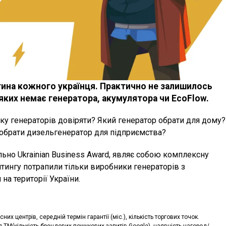
тина кожного українця. Практично не залишилось
 яких немає генератора, акумулятора чи EcoFlow.
у генераторів довіряти? Який генератор обрати для дому?
 обрати дизельгенератор для підприємства?
ьно Ukrainian Business Award, являє собою комплексну
ейтингу потрапили тільки виробники генераторів з
а території України.
сних центрів, cередній термін гарантії (міс.), кількість торгових точок.
ня ТМ(кількість брендових пошукових запитів Google), наявність нагород/