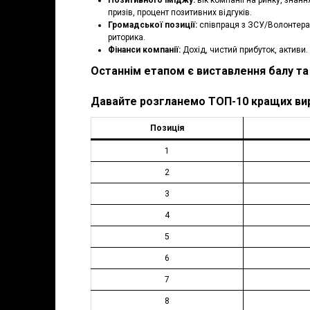
призів, процент позитивних відгуків.
Громадської позиції:
співпраця з ЗСУ/Волонтера
риторика.
Фінанси компанії:
Дохід, чистий прибуток, активи.
Останнім етапом є виставлення балу та
Давайте розгланемо ТОП-10 кращих виро
Позиція
1
2
3
4
5
6
7
8