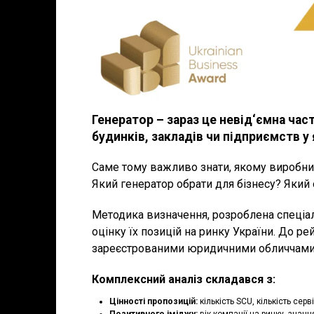
Генератор – зараз це невід
‘
ємна час
будинків, закладів чи підприємств у
Саме тому важливо знати, якому виробник
Який генератор обрати для бізнесу? Який
Методика визначення, розроблена спеціал
оцінку їх позицій на ринку України. До р
зареєстрованими юридичними обличчами н
Комплексний аналіз складався з:
Цінності пропозицій:
кількість SCU, кількість серві
Позитивного іміджу:
вік компанії на ринку, знан