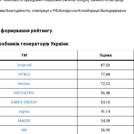
ми/Благодійність, співпраця з РФ/Білоруссю/Колаборації/Антидержавна
 формування рейтингу.
бників генераторів України:
ТМ
Оцінка
Dnipro-M
87,50
VITALS
77,88
Kentavr
72,22
КВІТКА PRO
56,48
DAREX ENERGY
53,16
sigma
41,14
MADEK
34,38
NIK
26,90