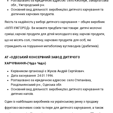
Розташовано за юридичною адресою: село Кибляри, Закарпатська
обл., Ужгородський р-н.
Основний вид діяльності: виробництво дитячого харчування та
дієтичних харчових продуктів.
Якість та надійність у виборі дитячого харчування – обіцяє виробник
«ХІПП-УЖГОРОД». Ви можете придбати такі товари: дитячі молочні
суміші; харчові продукти для дітей молодшого віку; харчові продукти,
що не місять солі, глютену; харчових продуктів для осіб, які
страждають на порушення метаболізму вуглеводнів (діабетиків).
АТ «ОДЕСЬКИЙ КОНСЕРВНИЙ ЗАВОД ДИТЯЧОГО
ХАРЧУВАННЯ»(Чудо Чадо)
Керівником організації є Жуков Андрій Сергійович.
Дата заснування: 24.01.1996.
Розташовано за юридичною адресою: село Степанівка,
Роздільнянський р-н., Одеська обл.
Основний вид діяльності: виробництво дитячого харчування та
дитячих напоїв.
Один із найбільших виробників на українському ринку з продажу
фруктово-овочевих соків та пюре для дитячого харчування, а також