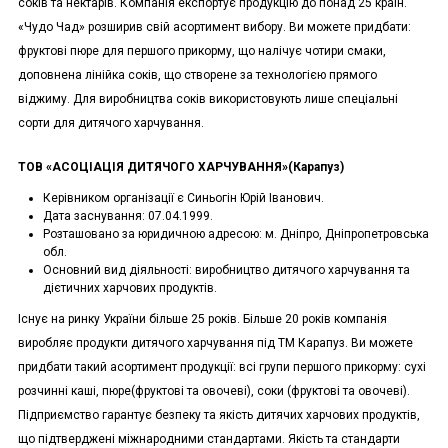
соків та нектарів. Компанія експортує продукцію до понад 25 країн.
«Чудо Чад» розширив свій асортимент вибору. Ви можете придбати:
фруктові пюре для першого прикорму, що налічує чотири смаки,
доповнена лінійка соків, що створене за технологією прямого
віджиму. Для виробництва соків використовують лише спеціальні
сорти для дитячого харчування.
ТОВ «АСОЦІАЦІЯ ДИТЯЧОГО ХАРЧУВАННЯ»(Карапуз)
Керівником організації є Синьогін Юрій Іванович.
Дата заснування: 07.04.1999.
Розташовано за юридичною адресою: м. Дніпро, Дніпропетровська
обл.
Основний вид діяльності: виробництво дитячого харчування та
дієтичних харчових продуктів.
Існує на ринку України більше 25 років. Більше 20 років компанія
виробляє продукти дитячого харчування під ТМ Карапуз. Ви можете
придбати такий асортимент продукції: всі групи першого прикорму: сухі
розчинні каші, пюре(фруктові та овочеві), соки (фруктові та овочеві).
Підприємство гарантує безпеку та якість дитячих харчових продуктів,
що підтверджені міжнародними стандартами. Якість та стандарти