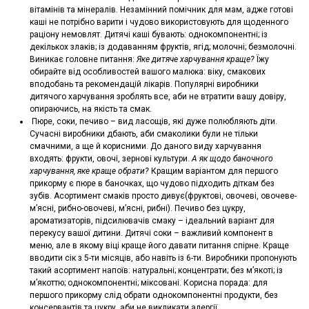
вітамінів та мінералів. Незамінний помічник для мам, адже готові
каші не потрібно варити і чудово використовують для щоденного
раціону немовлят. Дитячі каші бувають: однокомпонентні; із
декількох злаків; із додаванням фруктів, ягід; молочні; безмолочні.
Виникає головне питання:
Яке дитяче харчування краще?
Їжу
обирайте від особливостей вашого малюка: віку, смакових
вподобань та рекомендацій лікарів. Популярні виробники
дитячого харчування зроблять все, аби не втратити вашу довіру,
опираючись, на якість та смак.
Пюре, соки, печиво – вид ласощів, які дуже полюбляють діти.
Сучасні виробники дбають, аби смаколики були не тільки
смачними, а ще й корисними. До даного виду харчування
входять: фрукти, овочі, зернові культури.
А як щодо баночного
харчування, яке краще обрати?
Кращим варіантом для першого
прикорму є пюре в баночках, що чудово підходить діткам без
зубів. Асортимент смаків просто дивує(фруктові, овочеві, овочеве-
м’ясні, рибно-овочеві, м’ясні, рибні). Печиво без цукру,
ароматизаторів, підсилювачів смаку – ідеальний варіант для
перекусу вашої дитини. Дитячі соки – важливий компонент в
меню, але в якому віці краще його давати питання спірне. Краще
вводити сік з 5-ти місяців, або навіть із 6-ти. Виробники пропонують
такий асортимент напоїв: натуральні; концентрати; без м’якоті; із
м’якоттю; однокомпонентні; міксовані. Корисна порада: для
першого прикорму слід обрати однокомпонентні продукти, без
консервантів та цукру, аби не викликати алергії.