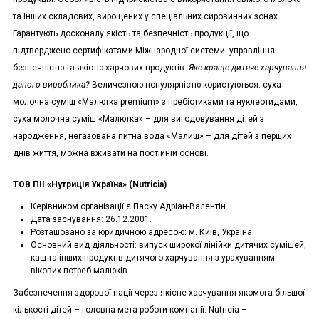
та інших складових, вирощених у спеціальних сировинних зонах.
Гарантують досконалу якість та безпечність продукції, що
підтверджено сертифікатами Міжнародної системи управління
безпечністю та якістю харчових продуктів.
Яке краще дитяче харчування
даного виробника?
Величезною популярністю користуються: суха
молочна суміш «Малютка premium» з пребіотиками та нуклеотидами,
суха молочна суміш «Малютка» – для вигодовування дітей з
народження, негазована питна вода «Малиш» – для дітей з перших
днів життя, можна вживати на постійній основі.
ТОВ ПІІ «Нутриція Україна» (
Nutricia
)
Керівником організації є Паску Адріан-Валентін.
Дата заснування: 26.12.2001.
Розташовано за юридичною адресою: м. Київ, Україна.
Основний вид діяльності: випуск широкої лінійки дитячих сумішей,
каш та інших продуктів дитячого харчування з урахуванням
вікових потреб малюків.
Забезпечення здорової нації через якісне харчування якомога більшої
кількості дітей – головна мета роботи компанії. Nutricia –