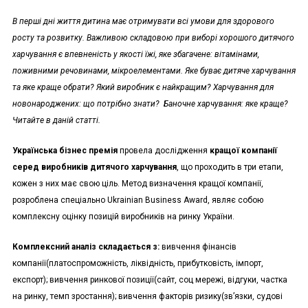
В перші дні життя дитина має отримувати всі умови для здорового
росту та розвитку. Важливою складовою при виборі хорошого дитячого
харчування є впевненість у якості їжі, яке збагачене: вітамінами,
поживними речовинами, мікроелементами. Яке буває дитяче харчування
та яке краще обрати? Який виробник є найкращим? Харчування для
новонароджених: що потрібно знати?
Баночне харчування: яке краще
?
Читайте в даній статті.
Українська бізнес премія
провела дослідження
кращої компанії
серед виробників дитячого харчування
, що проходить в три етапи,
кожен з них має свою ціль. Метод визначення кращої компанії,
розроблена спеціально Ukrainian Business Award, являє собою
комплексну оцінку позицій виробників на ринку України.
Комплексний аналіз складається з:
вивчення фінансів
компанії(платоспроможність, ліквідність, прибутковість, імпорт,
експорт); вивчення ринкової позиції(сайт, соц мережі, відгуки, частка
на ринку, темп зростання); вивчення факторів ризику(зв’язки, судові