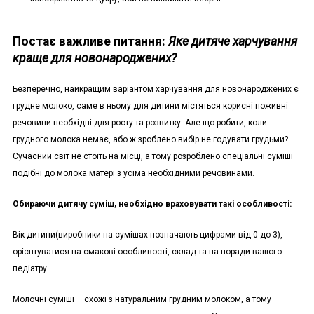
Постає важливе питання:
Яке дитяче харчування
краще для новонароджених?
Безперечно, найкращим варіантом харчування для новонароджених є
грудне молоко, саме в ньому для дитини містяться корисні поживні
речовини необхідні для росту та розвитку. Але що робити, коли
грудного молока немає, або ж зроблено вибір не годувати грудьми?
Сучасний світ не стоїть на місці, а тому розроблено спеціальні суміші
подібні до молока матері з усіма необхідними речовинами.
Обираючи дитячу суміш, необхідно враховувати такі особливості:
Вік дитини(виробники на сумішах позначають цифрами від 0 до 3),
орієнтуватися на смакові особливості, склад та на поради вашого
педіатру.
Молочні суміші – схожі з натуральним грудним молоком, а тому