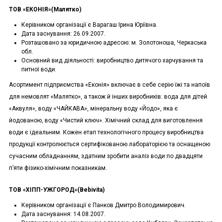
ТОВ «ЕКОНІЯ»(Малятко)
Керівником організації є Варагаш Ірина Юріївна.
Дата заснування: 26.09.2007.
Розташовано за юридичною адресою: м. Золотоноша, Черкаська
обл.
Основний вид діяльності: виробництво дитячого харчування та
питної води.
Асортимент підприємства «Еконія» включає в себе серію їжі та напоїв
для немовлят «Малятко», а також й інших виробників: вода для дітей
«Аквуля», воду «ЧАЙКАВА», мінеральну воду «Йодо», яка є
йодованою, воду «Чистий ключ». Хімічний склад для виготовлення
води є ідеальним. Кожен етап технологічного процесу виробництва
продукції контролюється сертифікованою лабораторією та оснащеною
сучасним обладнанням, здатним зробити аналіз води по двадцяти
п’яти фізико-хімічним показникам.
ТОВ «ХІПП-УЖГОРОД»(Bebivita)
Керівником організації є Панков Дмитро Володимирович.
Дата заснування: 14.08.2007.