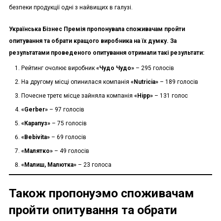
безпеки продукції одні з найвищих в галузі.
Українська Бізнес Премія пропонувала споживачам пройти
опитування та обрати кращого виробника на їх думку. За
результатами проведеного опитування отримали такі результати:
Рейтинг очолює виробник
«Чудо Чудо»
– 295 голосів
На другому місці опинилася компанія
«
Nutricia
»
– 189 голосів
Почесне третє місце зайняла компанія
«
Hipp
»
– 131 голос
«
Gerber
»
– 97 голосів
«Карапуз»
– 75 голосів
«
Bebivita
»
– 69 голосів
«Малятко»
– 49 голосів
«Малиш, Малютка»
– 23 голоса
Також пропонуэмо споживачам
пройти опитування та обрати