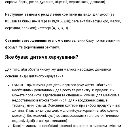
справи, борги, розслідування, ліцензії, сертифікати, дозволи).
Наступним етапом є розділення компаній на
: види діяльності(99
КВЕДів та більш ніж в 3 рази підКВЕДів); сегмент бізнесу(мікро, малий,
середній, великий); категорії(A, B, C, D)
Останнім завершальним етапом є
виставлення балу по математичні
формулі та формування рейтингу.
Яке буває дитяче харчування?
Для того, аби обрати якісну їжу для малюка необхідно дізнатися
основні види дитячого харчування:
Суміші – призначені для дітей першого року життя. Збагачені
необхідними речовинами для росту та розвитку. В продажі, Ви
можете побачити: адаптовані та спеціальні суміші; для малюків з
недостатньою вагою(в тому числі для народжених раніше
терміну); нічні суміші. Основний критерій при виборі продукту – вік
дитини. Є такі види сумішей: молочні(сухе коров’яче, або козяче
молоко); безмолочні; сухі(порошок розводять теплою кип’яченою
водою); рідкі(готові до вживання)
Каші – мають всі необхідні поживні речовини, з високим вмістом