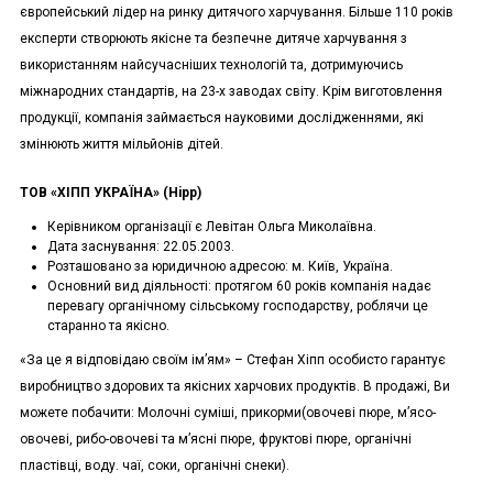
європейський лідер на ринку дитячого харчування. Більше 110 років
експерти створюють якісне та безпечне дитяче харчування з
використанням найсучасніших технологій та, дотримуючись
міжнародних стандартів, на 23-х заводах світу. Крім виготовлення
продукції, компанія займається науковими дослідженнями, які
змінюють життя мільйонів дітей.
ТОВ «
ХІПП УКРАЇНА» (
Hipp
)
Керівником організації є Левітан Ольга Миколаївна.
Дата заснування: 22.05.2003.
Розташовано за юридичною адресою: м. Київ, Україна.
Основний вид діяльності: протягом 60 років компанія надає
перевагу органічному сільському господарству, роблячи це
старанно та якісно.
«За це я відповідаю своїм ім’ям» – Стефан Хіпп особисто гарантує
виробництво здорових та якісних харчових продуктів. В продажі, Ви
можете побачити: Молочні суміші, прикорми(овочеві пюре, м’ясо-
овочеві, рибо-овочеві та м’ясні пюре, фруктові пюре, органічні
пластівці, воду. чаї, соки, органічні снеки).