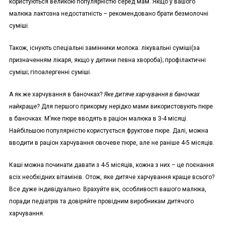
користуються великою популярністю серед мам. Якщо у вашого
малюка лактозна недостатність – рекомендовано брати безмолочні
суміші.
Також, існують спеціальні замінники молока: лікувальні суміші(за
призначенням лікаря, якщо у дитини певна хвороба); профілактичні
суміші; гіпоалергенні суміші.
А як же харчування в баночках?
Яке дитяче харчування в баночках
найкраще?
Для першого прикорму нерідко мами використовують пюре
в баночках. М’яке пюре вводять в раціон малюка в 3-4 місяці.
Найбільшою популярністю користується фруктове пюре. Далі, можна
вводити в раціон харчування овочеве пюре, але не раніше 4-5 місяців.
Каші можна починати давати з 4-5 місяців, кожна з них – це поєнання
всіх необхідних вітамінів. Отож, яке дитяче харчування краще всього?
Все дуже індивідуально. Врахуйте вік, особливості вашого малюка,
поради педіатрів та довіряйте провідним виробникам дитячого
харчування.