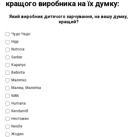
кращого виробника на їх думку:
Який виробник дитячого харчування, на вашу думку,
кращий?
Чудо Чадо
Hipp
Nutricia
Gerber
Карапуз
Bebivita
Малятко
Малиш, Малютка
NAN
Humana
Kendamill
Нестожен
Nestle
Жоден